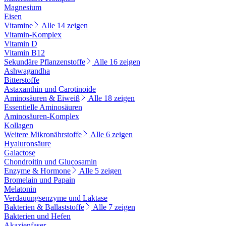
Magnesium
Eisen
Vitamine
Alle 14 zeigen
Vitamin-Komplex
Vitamin D
Vitamin B12
Sekundäre Pflanzenstoffe
Alle 16 zeigen
Ashwagandha
Bitterstoffe
Astaxanthin und Carotinoide
Aminosäuren & Eiweiß
Alle 18 zeigen
Essentielle Aminosäuren
Aminosäuren-Komplex
Kollagen
Weitere Mikronährstoffe
Alle 6 zeigen
Hyaluronsäure
Galactose
Chondroitin und Glucosamin
Enzyme & Hormone
Alle 5 zeigen
Bromelain und Papain
Melatonin
Verdauungsenzyme und Laktase
Bakterien & Ballaststoffe
Alle 7 zeigen
Bakterien und Hefen
Akazienfaser