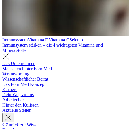
Immunsystem
Vitamina D
Vitamina C
Selenio
Immunsystem stärken – die 4 wichtigsten Vitamine und
Mineralstoffe
Das Unternehmen
Menschen hinter FormMed
Verantwortung
Wissenschaftlicher Beirat
Das FormMed Konzept
Karriere
Dein Weg zu uns
Arbeitgeber
Hinter den Kulissen
Aktuelle Stellen
Zurück zu: Wissen