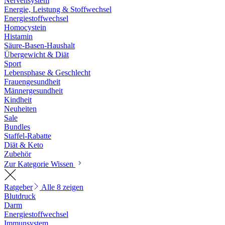
Nervensystem
Energie, Leistung & Stoffwechsel
Energiestoffwechsel
Homocystein
Histamin
Säure-Basen-Haushalt
Übergewicht & Diät
Sport
Lebensphase & Geschlecht
Frauengesundheit
Männergesundheit
Kindheit
Neuheiten
Sale
Bundles
Staffel-Rabatte
Diät & Keto
Zubehör
Zur Kategorie Wissen
Ratgeber
Alle 8 zeigen
Blutdruck
Darm
Energiestoffwechsel
Immunsystem