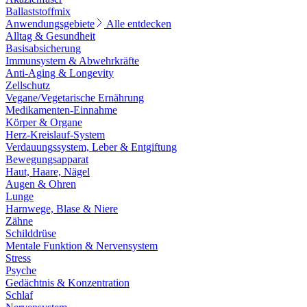
Ballaststoffmix
Anwendungsgebiete
Alle entdecken
Alltag & Gesundheit
Basisabsicherung
Immunsystem & Abwehrkräfte
Anti-Aging & Longevity
Zellschutz
Vegane/Vegetarische Ernährung
Medikamenten-Einnahme
Körper & Organe
Herz-Kreislauf-System
Verdauungssystem, Leber & Entgiftung
Bewegungsapparat
Haut, Haare, Nägel
Augen & Ohren
Lunge
Harnwege, Blase & Niere
Zähne
Schilddrüse
Mentale Funktion & Nervensystem
Stress
Psyche
Gedächtnis & Konzentration
Schlaf