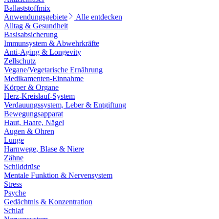
Ballaststoffmix
Anwendungsgebiete
Alle entdecken
Alltag & Gesundheit
Basisabsicherung
Immunsystem & Abwehrkräfte
Anti-Aging & Longevity
Zellschutz
Vegane/Vegetarische Ernährung
Medikamenten-Einnahme
Körper & Organe
Herz-Kreislauf-System
Verdauungssystem, Leber & Entgiftung
Bewegungsapparat
Haut, Haare, Nägel
Augen & Ohren
Lunge
Harnwege, Blase & Niere
Zähne
Schilddrüse
Mentale Funktion & Nervensystem
Stress
Psyche
Gedächtnis & Konzentration
Schlaf