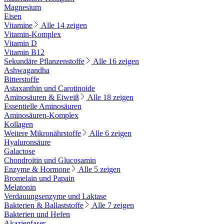
Magnesium
Eisen
Vitamine
Alle 14 zeigen
Vitamin-Komplex
Vitamin D
Vitamin B12
Sekundäre Pflanzenstoffe
Alle 16 zeigen
Ashwagandha
Bitterstoffe
Astaxanthin und Carotinoide
Aminosäuren & Eiweiß
Alle 18 zeigen
Essentielle Aminosäuren
Aminosäuren-Komplex
Kollagen
Weitere Mikronährstoffe
Alle 6 zeigen
Hyaluronsäure
Galactose
Chondroitin und Glucosamin
Enzyme & Hormone
Alle 5 zeigen
Bromelain und Papain
Melatonin
Verdauungsenzyme und Laktase
Bakterien & Ballaststoffe
Alle 7 zeigen
Bakterien und Hefen
Akazienfaser