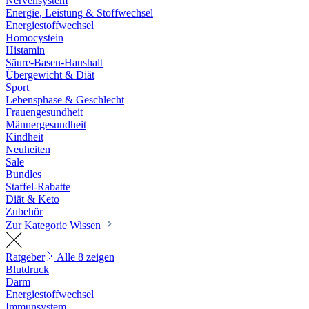
Nervensystem
Energie, Leistung & Stoffwechsel
Energiestoffwechsel
Homocystein
Histamin
Säure-Basen-Haushalt
Übergewicht & Diät
Sport
Lebensphase & Geschlecht
Frauengesundheit
Männergesundheit
Kindheit
Neuheiten
Sale
Bundles
Staffel-Rabatte
Diät & Keto
Zubehör
Zur Kategorie Wissen
Ratgeber
Alle 8 zeigen
Blutdruck
Darm
Energiestoffwechsel
Immunsystem