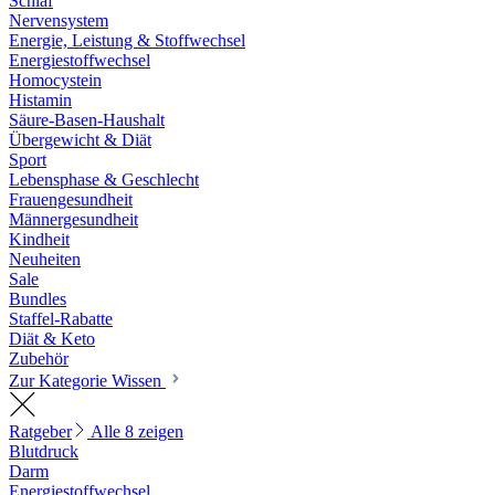
Schlaf
Nervensystem
Energie, Leistung & Stoffwechsel
Energiestoffwechsel
Homocystein
Histamin
Säure-Basen-Haushalt
Übergewicht & Diät
Sport
Lebensphase & Geschlecht
Frauengesundheit
Männergesundheit
Kindheit
Neuheiten
Sale
Bundles
Staffel-Rabatte
Diät & Keto
Zubehör
Zur Kategorie Wissen
Ratgeber
Alle 8 zeigen
Blutdruck
Darm
Energiestoffwechsel