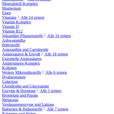
Mineralstoff-Komplex
Magnesium
Eisen
Vitamine
Alle 14 zeigen
Vitamin-Komplex
Vitamin D
Vitamin B12
Sekundäre Pflanzenstoffe
Alle 16 zeigen
Ashwagandha
Bitterstoffe
Astaxanthin und Carotinoide
Aminosäuren & Eiweiß
Alle 18 zeigen
Essentielle Aminosäuren
Aminosäuren-Komplex
Kollagen
Weitere Mikronährstoffe
Alle 6 zeigen
Hyaluronsäure
Galactose
Chondroitin und Glucosamin
Enzyme & Hormone
Alle 5 zeigen
Bromelain und Papain
Melatonin
Verdauungsenzyme und Laktase
Bakterien & Ballaststoffe
Alle 7 zeigen
Bakterien und Hefen