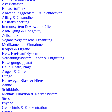
Akazienfaser
Ballaststoffmix
Anwendungsgebiete
Alle entdecken
Alltag & Gesundheit
Basisabsicherung
Immunsystem & Abwehrkräfte
Anti-Aging & Longevity
Zellschutz
Vegane/Vegetarische Ernährung
Medikamenten-Einnahme
Körper & Organe
Herz-Kreislauf-System
Verdauungssystem, Leber & Entgiftung
Bewegungsapparat
Haut, Haare, Nägel
Augen & Ohren
Lunge
Harnwege, Blase & Niere
Zähne
Schilddrüse
Mentale Funktion & Nervensystem
Stress
Psyche
Gedächtnis & Konzentration