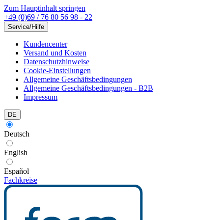
Zum Hauptinhalt springen
+49 (0)69 / 76 80 56 98 - 22
Service/Hilfe
Kundencenter
Versand und Kosten
Datenschutzhinweise
Cookie-Einstellungen
Allgemeine Geschäftsbedingungen
Allgemeine Geschäftsbedingungen - B2B
Impressum
DE
Deutsch
English
Español
Fachkreise