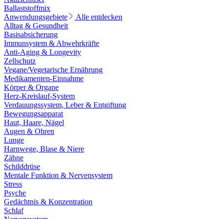
Ballaststoffmix
Anwendungsgebiete
Alle entdecken
Alltag & Gesundheit
Basisabsicherung
Immunsystem & Abwehrkräfte
Anti-Aging & Longevity
Zellschutz
Vegane/Vegetarische Ernährung
Medikamenten-Einnahme
Körper & Organe
Herz-Kreislauf-System
Verdauungssystem, Leber & Entgiftung
Bewegungsapparat
Haut, Haare, Nägel
Augen & Ohren
Lunge
Harnwege, Blase & Niere
Zähne
Schilddrüse
Mentale Funktion & Nervensystem
Stress
Psyche
Gedächtnis & Konzentration
Schlaf