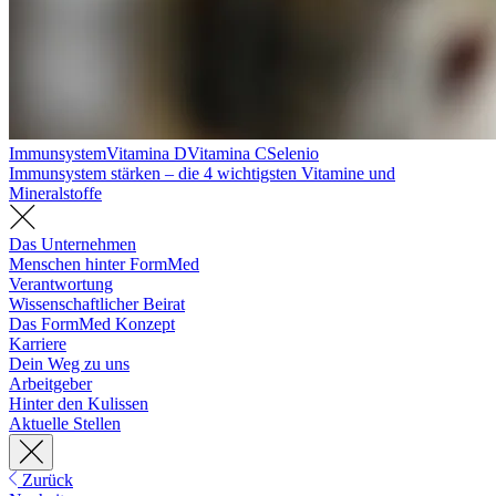
Immunsystem
Vitamina D
Vitamina C
Selenio
Immunsystem stärken – die 4 wichtigsten Vitamine und
Mineralstoffe
Das Unternehmen
Menschen hinter FormMed
Verantwortung
Wissenschaftlicher Beirat
Das FormMed Konzept
Karriere
Dein Weg zu uns
Arbeitgeber
Hinter den Kulissen
Aktuelle Stellen
Zurück