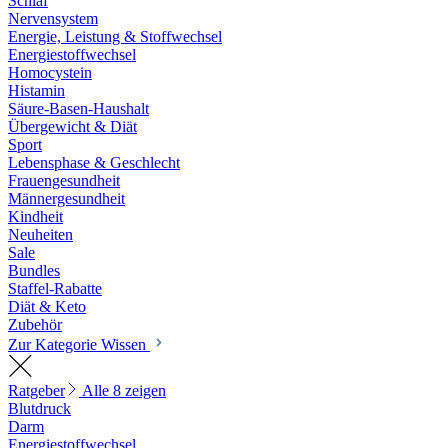
Schlaf
Nervensystem
Energie, Leistung & Stoffwechsel
Energiestoffwechsel
Homocystein
Histamin
Säure-Basen-Haushalt
Übergewicht & Diät
Sport
Lebensphase & Geschlecht
Frauengesundheit
Männergesundheit
Kindheit
Neuheiten
Sale
Bundles
Staffel-Rabatte
Diät & Keto
Zubehör
Zur Kategorie Wissen
Ratgeber
Alle 8 zeigen
Blutdruck
Darm
Energiestoffwechsel