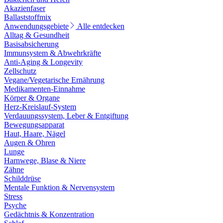
Akazienfaser
Ballaststoffmix
Anwendungsgebiete
Alle entdecken
Alltag & Gesundheit
Basisabsicherung
Immunsystem & Abwehrkräfte
Anti-Aging & Longevity
Zellschutz
Vegane/Vegetarische Ernährung
Medikamenten-Einnahme
Körper & Organe
Herz-Kreislauf-System
Verdauungssystem, Leber & Entgiftung
Bewegungsapparat
Haut, Haare, Nägel
Augen & Ohren
Lunge
Harnwege, Blase & Niere
Zähne
Schilddrüse
Mentale Funktion & Nervensystem
Stress
Psyche
Gedächtnis & Konzentration