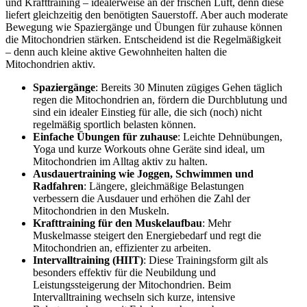
und Krafttraining – idealerweise an der frischen Luft, denn diese
liefert gleichzeitig den benötigten Sauerstoff. Aber auch moderate
Bewegung wie Spaziergänge und Übungen für zuhause können
die Mitochondrien stärken. Entscheidend ist die Regelmäßigkeit
– denn auch kleine aktive Gewohnheiten halten die
Mitochondrien aktiv.
Spaziergänge
: Bereits 30 Minuten zügiges Gehen täglich
regen die Mitochondrien an, fördern die Durchblutung und
sind ein idealer Einstieg für alle, die sich (noch) nicht
regelmäßig sportlich belasten können.
Einfache Übungen für zuhause
: Leichte Dehnübungen,
Yoga und kurze Workouts ohne Geräte sind ideal, um
Mitochondrien im Alltag aktiv zu halten.
Ausdauertraining wie Joggen, Schwimmen und
Radfahren
: Längere, gleichmäßige Belastungen
verbessern die Ausdauer und erhöhen die Zahl der
Mitochondrien in den Muskeln.
Krafttraining für den Muskelaufbau
: Mehr
Muskelmasse steigert den Energiebedarf und regt die
Mitochondrien an, effizienter zu arbeiten.
Intervalltraining (HIIT)
: Diese Trainingsform gilt als
besonders effektiv für die Neubildung und
Leistungssteigerung der Mitochondrien. Beim
Intervalltraining wechseln sich kurze, intensive