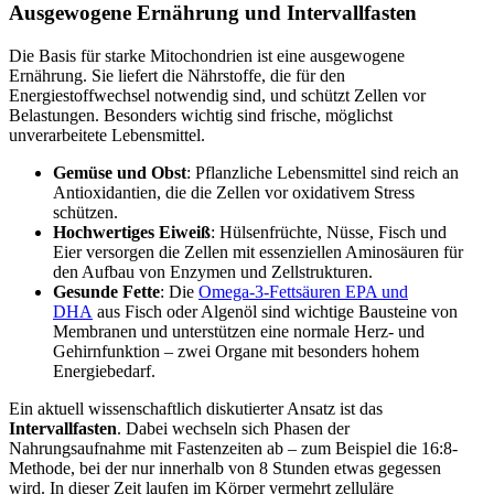
Ausgewogene Ernährung und Intervallfasten
Die Basis für starke Mitochondrien ist eine ausgewogene
Ernährung. Sie liefert die Nährstoffe, die für den
Energiestoffwechsel notwendig sind, und schützt Zellen vor
Belastungen. Besonders wichtig sind frische, möglichst
unverarbeitete Lebensmittel.
Gemüse und Obst
: Pflanzliche Lebensmittel sind reich an
Antioxidantien, die die Zellen vor oxidativem Stress
schützen.
Hochwertiges Eiweiß
: Hülsenfrüchte, Nüsse, Fisch und
Eier versorgen die Zellen mit essenziellen Aminosäuren für
den Aufbau von Enzymen und Zellstrukturen.
Gesunde Fette
: Die
Omega-3-Fettsäuren EPA und
DHA
aus Fisch oder Algenöl sind wichtige Bausteine von
Membranen und unterstützen eine normale Herz- und
Gehirnfunktion – zwei Organe mit besonders hohem
Energiebedarf.
Ein aktuell wissenschaftlich diskutierter Ansatz ist das
Intervallfasten
. Dabei wechseln sich Phasen der
Nahrungsaufnahme mit Fastenzeiten ab – zum Beispiel die 16:8-
Methode, bei der nur innerhalb von 8 Stunden etwas gegessen
wird. In dieser Zeit laufen im Körper vermehrt zelluläre