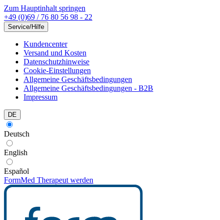
Zum Hauptinhalt springen
+49 (0)69 / 76 80 56 98 - 22
Service/Hilfe
Kundencenter
Versand und Kosten
Datenschutzhinweise
Cookie-Einstellungen
Allgemeine Geschäftsbedingungen
Allgemeine Geschäftsbedingungen - B2B
Impressum
DE
Deutsch
English
Español
FormMed Therapeut werden