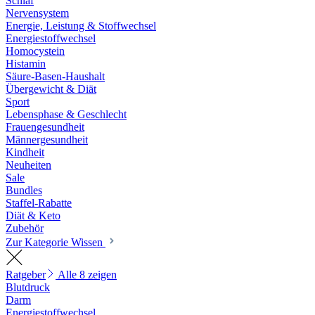
Schlaf
Nervensystem
Energie, Leistung & Stoffwechsel
Energiestoffwechsel
Homocystein
Histamin
Säure-Basen-Haushalt
Übergewicht & Diät
Sport
Lebensphase & Geschlecht
Frauengesundheit
Männergesundheit
Kindheit
Neuheiten
Sale
Bundles
Staffel-Rabatte
Diät & Keto
Zubehör
Zur Kategorie Wissen
Ratgeber
Alle 8 zeigen
Blutdruck
Darm
Energiestoffwechsel