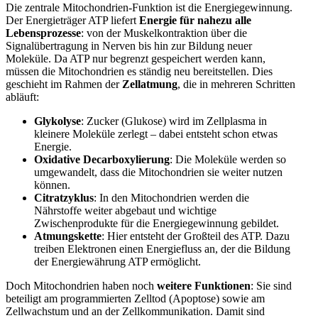
Die zentrale Mitochondrien-Funktion ist die Energiegewinnung.
Der Energieträger ATP liefert
Energie für nahezu alle
Lebensprozesse
: von der Muskelkontraktion über die
Signalübertragung in Nerven bis hin zur Bildung neuer
Moleküle. Da ATP nur begrenzt gespeichert werden kann,
müssen die Mitochondrien es ständig neu bereitstellen. Dies
geschieht im Rahmen der
Zellatmung
, die in mehreren Schritten
abläuft:
Glykolyse
: Zucker (Glukose) wird im Zellplasma in
kleinere Moleküle zerlegt – dabei entsteht schon etwas
Energie.
Oxidative Decarboxylierung
: Die Moleküle werden so
umgewandelt, dass die Mitochondrien sie weiter nutzen
können.
Citratzyklus
: In den Mitochondrien werden die
Nährstoffe weiter abgebaut und wichtige
Zwischenprodukte für die Energiegewinnung gebildet.
Atmungskette
: Hier entsteht der Großteil des ATP. Dazu
treiben Elektronen einen Energiefluss an, der die Bildung
der Energiewährung ATP ermöglicht.
Doch Mitochondrien haben noch
weitere Funktionen
: Sie sind
beteiligt am programmierten Zelltod (Apoptose) sowie am
Zellwachstum und an der Zellkommunikation. Damit sind