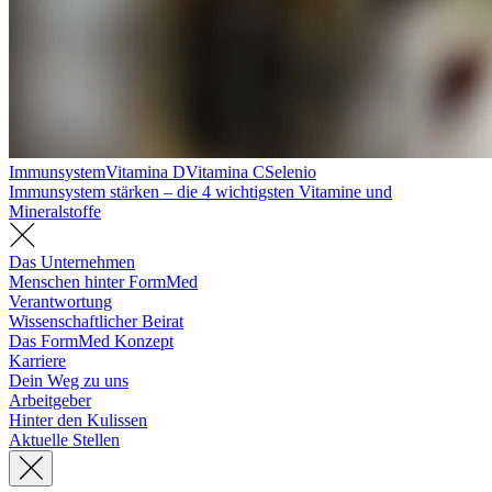
Immunsystem
Vitamina D
Vitamina C
Selenio
Immunsystem stärken – die 4 wichtigsten Vitamine und
Mineralstoffe
Das Unternehmen
Menschen hinter FormMed
Verantwortung
Wissenschaftlicher Beirat
Das FormMed Konzept
Karriere
Dein Weg zu uns
Arbeitgeber
Hinter den Kulissen
Aktuelle Stellen