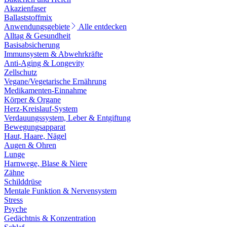
Akazienfaser
Ballaststoffmix
Anwendungsgebiete
Alle entdecken
Alltag & Gesundheit
Basisabsicherung
Immunsystem & Abwehrkräfte
Anti-Aging & Longevity
Zellschutz
Vegane/Vegetarische Ernährung
Medikamenten-Einnahme
Körper & Organe
Herz-Kreislauf-System
Verdauungssystem, Leber & Entgiftung
Bewegungsapparat
Haut, Haare, Nägel
Augen & Ohren
Lunge
Harnwege, Blase & Niere
Zähne
Schilddrüse
Mentale Funktion & Nervensystem
Stress
Psyche
Gedächtnis & Konzentration