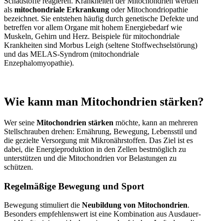
Schadstoffe reagieren. Krankheiten der Mitochondrien werden
als
mitochondriale Erkrankung
oder Mitochondriopathie
bezeichnet. Sie entstehen häufig durch genetische Defekte und
betreffen vor allem Organe mit hohem Energiebedarf wie
Muskeln, Gehirn und Herz. Beispiele für mitochondriale
Krankheiten sind Morbus Leigh (seltene Stoffwechselstörung)
und das MELAS-Syndrom (mitochondriale
Enzephalomyopathie).
Wie kann man Mitochondrien stärken?
Wer seine
Mitochondrien stärken
möchte, kann an mehreren
Stellschrauben drehen: Ernährung, Bewegung, Lebensstil und
die gezielte Versorgung mit Mikronährstoffen. Das Ziel ist es
dabei, die Energieproduktion in den Zellen bestmöglich zu
unterstützen und die Mitochondrien vor Belastungen zu
schützen.
Regelmäßige Bewegung und Sport
Bewegung stimuliert die
Neubildung von Mitochondrien
.
Besonders empfehlenswert ist eine Kombination aus Ausdauer-