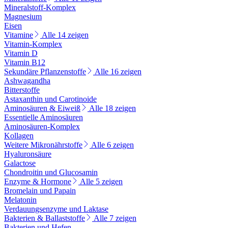
Mineralstoff-Komplex
Magnesium
Eisen
Vitamine
Alle 14 zeigen
Vitamin-Komplex
Vitamin D
Vitamin B12
Sekundäre Pflanzenstoffe
Alle 16 zeigen
Ashwagandha
Bitterstoffe
Astaxanthin und Carotinoide
Aminosäuren & Eiweiß
Alle 18 zeigen
Essentielle Aminosäuren
Aminosäuren-Komplex
Kollagen
Weitere Mikronährstoffe
Alle 6 zeigen
Hyaluronsäure
Galactose
Chondroitin und Glucosamin
Enzyme & Hormone
Alle 5 zeigen
Bromelain und Papain
Melatonin
Verdauungsenzyme und Laktase
Bakterien & Ballaststoffe
Alle 7 zeigen
Bakterien und Hefen