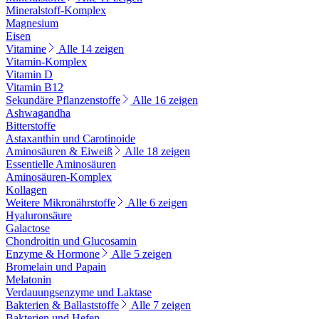
Mineralstoff-Komplex
Magnesium
Eisen
Vitamine
Alle 14 zeigen
Vitamin-Komplex
Vitamin D
Vitamin B12
Sekundäre Pflanzenstoffe
Alle 16 zeigen
Ashwagandha
Bitterstoffe
Astaxanthin und Carotinoide
Aminosäuren & Eiweiß
Alle 18 zeigen
Essentielle Aminosäuren
Aminosäuren-Komplex
Kollagen
Weitere Mikronährstoffe
Alle 6 zeigen
Hyaluronsäure
Galactose
Chondroitin und Glucosamin
Enzyme & Hormone
Alle 5 zeigen
Bromelain und Papain
Melatonin
Verdauungsenzyme und Laktase
Bakterien & Ballaststoffe
Alle 7 zeigen
Bakterien und Hefen