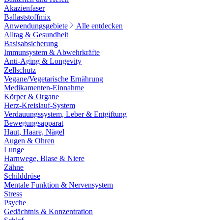
Akazienfaser
Ballaststoffmix
Anwendungsgebiete
Alle entdecken
Alltag & Gesundheit
Basisabsicherung
Immunsystem & Abwehrkräfte
Anti-Aging & Longevity
Zellschutz
Vegane/Vegetarische Ernährung
Medikamenten-Einnahme
Körper & Organe
Herz-Kreislauf-System
Verdauungssystem, Leber & Entgiftung
Bewegungsapparat
Haut, Haare, Nägel
Augen & Ohren
Lunge
Harnwege, Blase & Niere
Zähne
Schilddrüse
Mentale Funktion & Nervensystem
Stress
Psyche
Gedächtnis & Konzentration