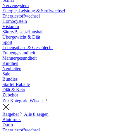
Schlaf
Nervensystem
Energie, Leistung & Stoffwechsel
Energiestoffwechsel
Homocystein
Histamin
Säure-Basen-Haushalt
Übergewicht & Diät
Sport
Lebensphase & Geschlecht
Frauengesundheit
Männergesundheit
Kindheit
Neuheiten
Sale
Bundles
Staffel-Rabatte
Diät & Keto
Zubehör
Zur Kategorie Wissen
Ratgeber
Alle 8 zeigen
Blutdruck
Darm
Energiestoffwechsel