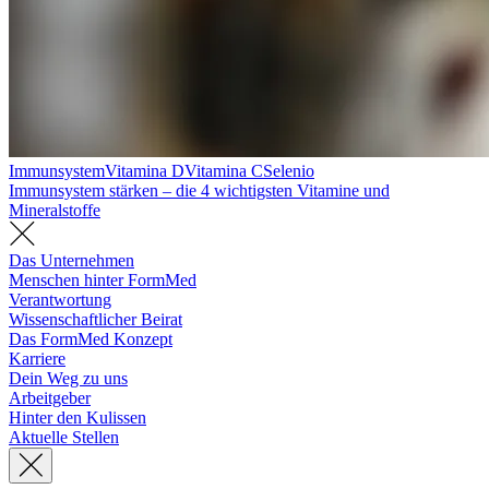
Immunsystem
Vitamina D
Vitamina C
Selenio
Immunsystem stärken – die 4 wichtigsten Vitamine und
Mineralstoffe
Das Unternehmen
Menschen hinter FormMed
Verantwortung
Wissenschaftlicher Beirat
Das FormMed Konzept
Karriere
Dein Weg zu uns
Arbeitgeber
Hinter den Kulissen
Aktuelle Stellen