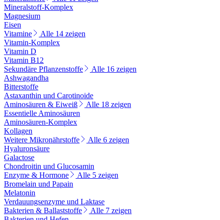
Mineralstoff-Komplex
Magnesium
Eisen
Vitamine
Alle 14 zeigen
Vitamin-Komplex
Vitamin D
Vitamin B12
Sekundäre Pflanzenstoffe
Alle 16 zeigen
Ashwagandha
Bitterstoffe
Astaxanthin und Carotinoide
Aminosäuren & Eiweiß
Alle 18 zeigen
Essentielle Aminosäuren
Aminosäuren-Komplex
Kollagen
Weitere Mikronährstoffe
Alle 6 zeigen
Hyaluronsäure
Galactose
Chondroitin und Glucosamin
Enzyme & Hormone
Alle 5 zeigen
Bromelain und Papain
Melatonin
Verdauungsenzyme und Laktase
Bakterien & Ballaststoffe
Alle 7 zeigen
Bakterien und Hefen