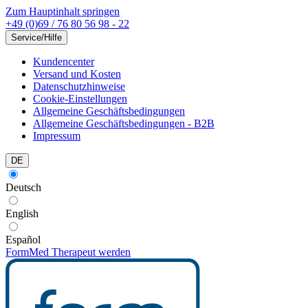
Zum Hauptinhalt springen
+49 (0)69 / 76 80 56 98 - 22
Service/Hilfe
Kundencenter
Versand und Kosten
Datenschutzhinweise
Cookie-Einstellungen
Allgemeine Geschäftsbedingungen
Allgemeine Geschäftsbedingungen - B2B
Impressum
DE
Deutsch
English
Español
FormMed Therapeut werden