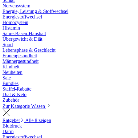
Schlaf
Nervensystem
Energie, Leistung & Stoffwechsel
Energiestoffwechsel
Homocystein
Histamin
Säure-Basen-Haushalt
Übergewicht & Diät
Sport
Lebensphase & Geschlecht
Frauengesundheit
Männergesundheit
Kindheit
Neuheiten
Sale
Bundles
Staffel-Rabatte
Diät & Keto
Zubehör
Zur Kategorie Wissen
Ratgeber
Alle 8 zeigen
Blutdruck
Darm
Energiestoffwechsel