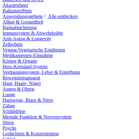
Akazienfaser
Ballaststoffmix
Anwendungsgebiete
Alle entdecken
Alltag & Gesundheit
Basisabsicherung
Immunsystem & Abwehrkräfte
Anti-Aging & Longevity
Zellschutz
Vegane/Vegetarische Ernährung
Medikamenten-Einnahme
Körper & Organe
Herz-Kreislauf-System
Verdauungssystem, Leber & Entgiftung
Bewegungsapparat
Haut, Haare, Nägel
Augen & Ohren
Lunge
Harnwege, Blase & Niere
Zähne
Schilddrüse
Mentale Funktion & Nervensystem
Stress
Psyche
Gedächtnis & Konzentration