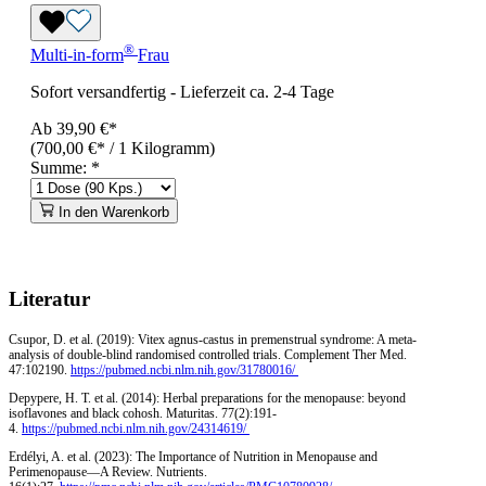
®
Multi-in-form
Frau
Sofort versandfertig
-
Lieferzeit ca. 2-4 Tage
Ab
39,90 €*
(700,00 €* / 1 Kilogramm)
Summe:
*
In den Warenkorb
Literatur
Csupor, D. et al. (2019): Vitex agnus-castus in premenstrual syndrome: A meta-
analysis of double-blind randomised controlled trials. Complement Ther Med.
47:102190.
https://pubmed.ncbi.nlm.nih.gov/31780016/
Depypere, H. T. et al. (2014): Herbal preparations for the menopause: beyond
isoflavones and black cohosh. Maturitas. 77(2):191-
4.
https://pubmed.ncbi.nlm.nih.gov/24314619/
Erdélyi, A. et al. (2023): The Importance of Nutrition in Menopause and
Perimenopause—A Review. Nutrients.