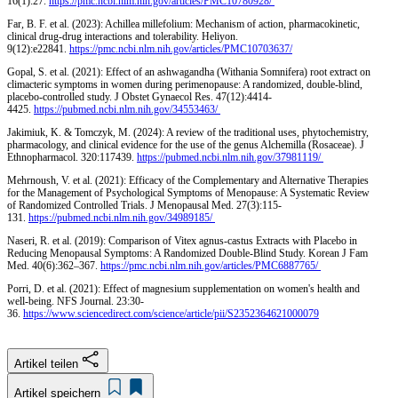
16(1):27.
https://pmc.ncbi.nlm.nih.gov/articles/PMC10780928/
Far, B. F. et al. (2023): Achillea millefolium: Mechanism of action, pharmacokinetic,
clinical drug-drug interactions and tolerability. Heliyon.
9(12):e22841.
https://pmc.ncbi.nlm.nih.gov/articles/PMC10703637/
Gopal, S. et al. (2021): Effect of an ashwagandha (Withania Somnifera) root extract on
climacteric symptoms in women during perimenopause: A randomized, double-blind,
placebo-controlled study. J Obstet Gynaecol Res. 47(12):4414-
4425.
https://pubmed.ncbi.nlm.nih.gov/34553463/
Jakimiuk, K. & Tomczyk, M. (2024): A review of the traditional uses, phytochemistry,
pharmacology, and clinical evidence for the use of the genus Alchemilla (Rosaceae). J
Ethnopharmacol. 320:117439.
https://pubmed.ncbi.nlm.nih.gov/37981119/
Mehrnoush, V. et al. (2021): Efficacy of the Complementary and Alternative Therapies
for the Management of Psychological Symptoms of Menopause: A Systematic Review
of Randomized Controlled Trials. J Menopausal Med. 27(3):115-
131.
https://pubmed.ncbi.nlm.nih.gov/34989185/
Naseri, R. et al. (2019): Comparison of Vitex agnus-castus Extracts with Placebo in
Reducing Menopausal Symptoms: A Randomized Double-Blind Study. Korean J Fam
Med. 40(6):362–367.
https://pmc.ncbi.nlm.nih.gov/articles/PMC6887765/
Porri, D. et al. (2021): Effect of magnesium supplementation on women's health and
well-being. NFS Journal. 23:30-
36.
https://www.sciencedirect.com/science/article/pii/S2352364621000079
Artikel teilen
Artikel speichern