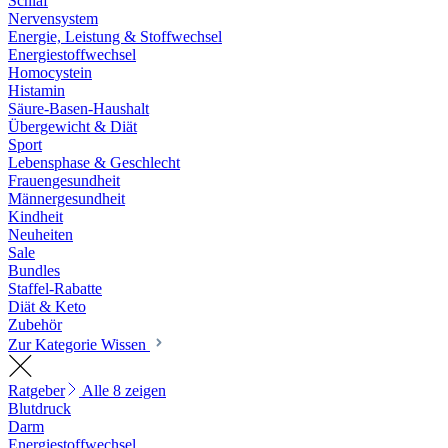
Schlaf
Nervensystem
Energie, Leistung & Stoffwechsel
Energiestoffwechsel
Homocystein
Histamin
Säure-Basen-Haushalt
Übergewicht & Diät
Sport
Lebensphase & Geschlecht
Frauengesundheit
Männergesundheit
Kindheit
Neuheiten
Sale
Bundles
Staffel-Rabatte
Diät & Keto
Zubehör
Zur Kategorie Wissen
Ratgeber
Alle 8 zeigen
Blutdruck
Darm
Energiestoffwechsel