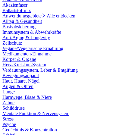
Akazienfaser
Ballaststoffmix
Anwendungsgebiete
Alle entdecken
Alltag & Gesundheit
Basisabsicherung
Immunsystem & Abwehrkräfte
Anti-Aging & Longevity
Zellschutz
Vegane/Vegetarische Ernährung
Medikamenten-Einnahme
Körper & Organe
Herz-Kreislauf-System
Verdauungssystem, Leber & Entgiftung
Bewegungsapparat
Haut, Haare, Nägel
Augen & Ohren
Lunge
Harnwege, Blase & Niere
Zähne
Schilddrüse
Mentale Funktion & Nervensystem
Stress
Psyche
Gedächtnis & Konzentration