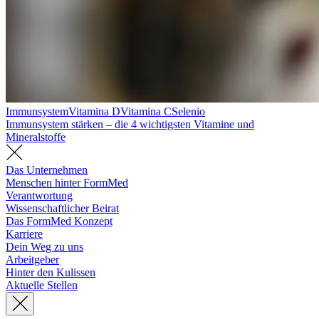
Immunsystem
Vitamina D
Vitamina C
Selenio
Immunsystem stärken – die 4 wichtigsten Vitamine und
Mineralstoffe
Das Unternehmen
Menschen hinter FormMed
Verantwortung
Wissenschaftlicher Beirat
Das FormMed Konzept
Karriere
Dein Weg zu uns
Arbeitgeber
Hinter den Kulissen
Aktuelle Stellen