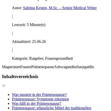
Autor:
Sabrina Kesten, M.Sc. – Senior Medical Writer
|
Lesezeit:
5 Minute(n)
|
Aktualisiert:
25.06.26
|
Kategorie:
Ratgeber, Frauengesundheit
Magnesium
Frauen
Prämenopause
Ashwagandha
Sauzgatillo
Inhaltsverzeichnis
Was passiert in der Prämenopause?
Prämenopause: Symptome erkennen
Was hilft in der Prämenopause?
Prämenopause: pflanzliche Mittel der traditionellen