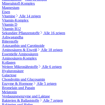
Mineralstoff-Komplex
Magnesium
Eisen
Vitamine
Alle 14 zeigen
Vitamin-Komplex
Vitamin D
Vitamin B12
Sekundäre Pflanzenstoffe
Alle 16 zeigen
Ashwagandha
Bitterstoffe
Astaxanthin und Carotinoide
Aminosäuren & Eiweiß
Alle 18 zeigen
Essentielle Aminosäuren
Aminosäuren-Komplex
Kollagen
Weitere Mikronährstoffe
Alle 6 zeigen
Hyaluronsäure
Galactose
Chondroitin und Glucosamin
Enzyme & Hormone
Alle 5 zeigen
Bromelain und Papain
Melatonin
Verdauungsenzyme und Laktase
Bakterien & Ballaststoffe
Alle 7 zeigen
Bakterien und Hefen