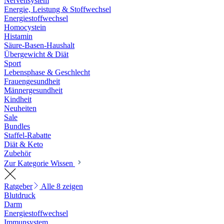
Nervensystem
Energie, Leistung & Stoffwechsel
Energiestoffwechsel
Homocystein
Histamin
Säure-Basen-Haushalt
Übergewicht & Diät
Sport
Lebensphase & Geschlecht
Frauengesundheit
Männergesundheit
Kindheit
Neuheiten
Sale
Bundles
Staffel-Rabatte
Diät & Keto
Zubehör
Zur Kategorie Wissen
Ratgeber
Alle 8 zeigen
Blutdruck
Darm
Energiestoffwechsel
Immunsystem