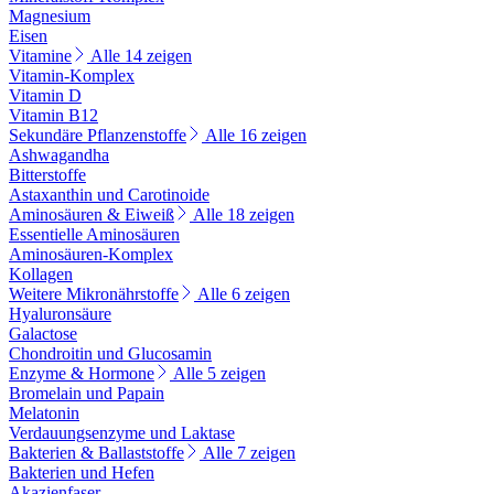
Magnesium
Eisen
Vitamine
Alle 14 zeigen
Vitamin-Komplex
Vitamin D
Vitamin B12
Sekundäre Pflanzenstoffe
Alle 16 zeigen
Ashwagandha
Bitterstoffe
Astaxanthin und Carotinoide
Aminosäuren & Eiweiß
Alle 18 zeigen
Essentielle Aminosäuren
Aminosäuren-Komplex
Kollagen
Weitere Mikronährstoffe
Alle 6 zeigen
Hyaluronsäure
Galactose
Chondroitin und Glucosamin
Enzyme & Hormone
Alle 5 zeigen
Bromelain und Papain
Melatonin
Verdauungsenzyme und Laktase
Bakterien & Ballaststoffe
Alle 7 zeigen
Bakterien und Hefen
Akazienfaser