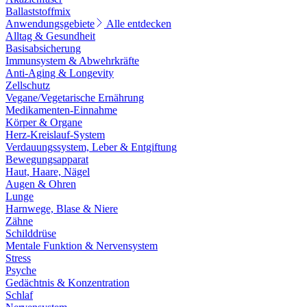
Ballaststoffmix
Anwendungsgebiete
Alle entdecken
Alltag & Gesundheit
Basisabsicherung
Immunsystem & Abwehrkräfte
Anti-Aging & Longevity
Zellschutz
Vegane/Vegetarische Ernährung
Medikamenten-Einnahme
Körper & Organe
Herz-Kreislauf-System
Verdauungssystem, Leber & Entgiftung
Bewegungsapparat
Haut, Haare, Nägel
Augen & Ohren
Lunge
Harnwege, Blase & Niere
Zähne
Schilddrüse
Mentale Funktion & Nervensystem
Stress
Psyche
Gedächtnis & Konzentration
Schlaf