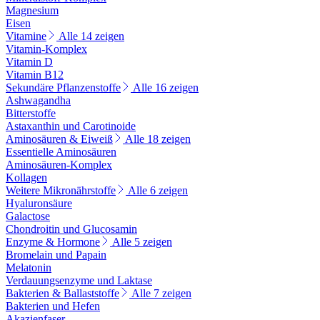
Magnesium
Eisen
Vitamine
Alle 14 zeigen
Vitamin-Komplex
Vitamin D
Vitamin B12
Sekundäre Pflanzenstoffe
Alle 16 zeigen
Ashwagandha
Bitterstoffe
Astaxanthin und Carotinoide
Aminosäuren & Eiweiß
Alle 18 zeigen
Essentielle Aminosäuren
Aminosäuren-Komplex
Kollagen
Weitere Mikronährstoffe
Alle 6 zeigen
Hyaluronsäure
Galactose
Chondroitin und Glucosamin
Enzyme & Hormone
Alle 5 zeigen
Bromelain und Papain
Melatonin
Verdauungsenzyme und Laktase
Bakterien & Ballaststoffe
Alle 7 zeigen
Bakterien und Hefen
Akazienfaser