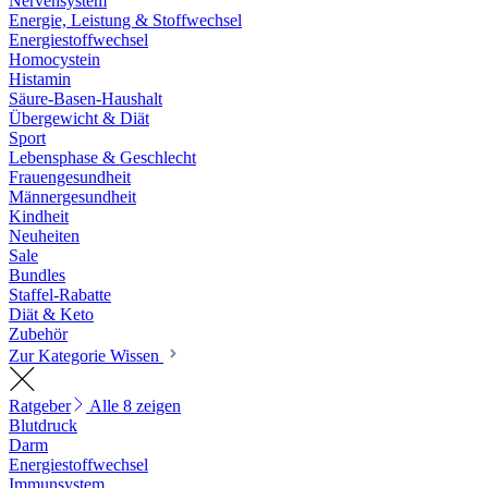
Nervensystem
Energie, Leistung & Stoffwechsel
Energiestoffwechsel
Homocystein
Histamin
Säure-Basen-Haushalt
Übergewicht & Diät
Sport
Lebensphase & Geschlecht
Frauengesundheit
Männergesundheit
Kindheit
Neuheiten
Sale
Bundles
Staffel-Rabatte
Diät & Keto
Zubehör
Zur Kategorie Wissen
Ratgeber
Alle 8 zeigen
Blutdruck
Darm
Energiestoffwechsel
Immunsystem