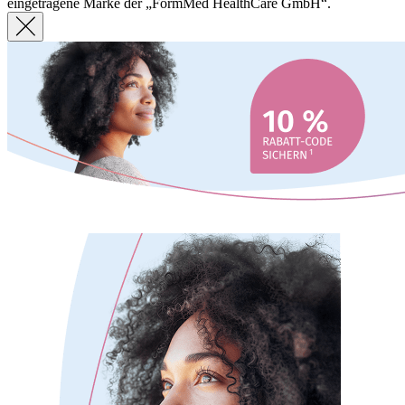
eingetragene Marke der „FormMed HealthCare GmbH“.