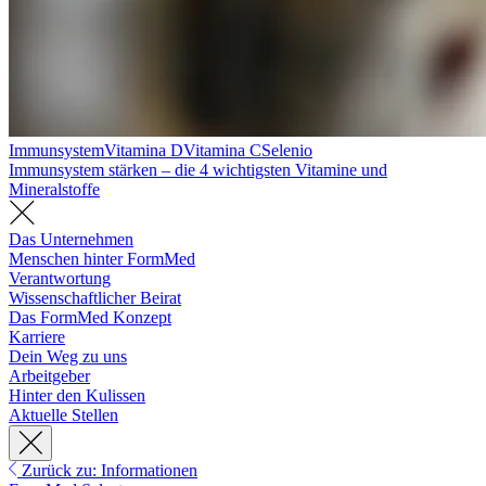
Immunsystem
Vitamina D
Vitamina C
Selenio
Immunsystem stärken – die 4 wichtigsten Vitamine und
Mineralstoffe
Das Unternehmen
Menschen hinter FormMed
Verantwortung
Wissenschaftlicher Beirat
Das FormMed Konzept
Karriere
Dein Weg zu uns
Arbeitgeber
Hinter den Kulissen
Aktuelle Stellen
Zurück zu: Informationen