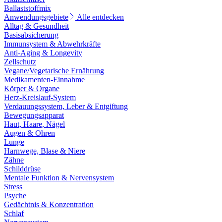
Ballaststoffmix
Anwendungsgebiete
Alle entdecken
Alltag & Gesundheit
Basisabsicherung
Immunsystem & Abwehrkräfte
Anti-Aging & Longevity
Zellschutz
Vegane/Vegetarische Ernährung
Medikamenten-Einnahme
Körper & Organe
Herz-Kreislauf-System
Verdauungssystem, Leber & Entgiftung
Bewegungsapparat
Haut, Haare, Nägel
Augen & Ohren
Lunge
Harnwege, Blase & Niere
Zähne
Schilddrüse
Mentale Funktion & Nervensystem
Stress
Psyche
Gedächtnis & Konzentration
Schlaf