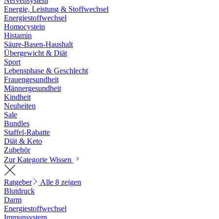
Nervensystem
Energie, Leistung & Stoffwechsel
Energiestoffwechsel
Homocystein
Histamin
Säure-Basen-Haushalt
Übergewicht & Diät
Sport
Lebensphase & Geschlecht
Frauengesundheit
Männergesundheit
Kindheit
Neuheiten
Sale
Bundles
Staffel-Rabatte
Diät & Keto
Zubehör
Zur Kategorie Wissen
Ratgeber
Alle 8 zeigen
Blutdruck
Darm
Energiestoffwechsel
Immunsystem