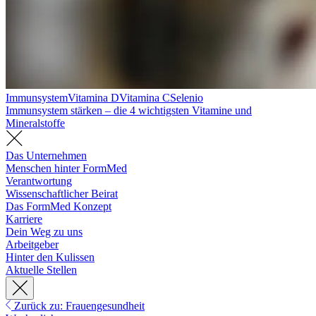
Immunsystem
Vitamina D
Vitamina C
Selenio
Immunsystem stärken – die 4 wichtigsten Vitamine und
Mineralstoffe
Das Unternehmen
Menschen hinter FormMed
Verantwortung
Wissenschaftlicher Beirat
Das FormMed Konzept
Karriere
Dein Weg zu uns
Arbeitgeber
Hinter den Kulissen
Aktuelle Stellen
Zurück zu: Frauengesundheit