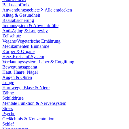
Ballaststoffmix
Anwendungsgebiete
Alle entdecken
Alltag & Gesundheit
Basisabsicherung
Immunsystem & Abwehrkräfte
Anti-Aging & Longevity
Zellschutz
Vegane/Vegetarische Ernährung
Medikamenten-Einnahme
Körper & Organe
Herz-Kreislauf-System
Verdauungssystem, Leber & Entgiftung
Bewegungsapparat
Haut, Haare, Nägel
Augen & Ohren
Lunge
Harnwege, Blase & Niere
Zähne
Schilddrüse
Mentale Funktion & Nervensystem
Stress
Psyche
Gedächtnis & Konzentration
Schlaf