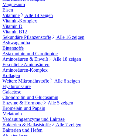
Magnesium
Eisen
Vitamine
Alle 14 zeigen
Vitamin-Komplex
Vitamin D
Vitamin B12
Sekundäre Pflanzenstoffe
Alle 16 zeigen
Ashwagandha
Bitterstoffe
Astaxanthin und Carotinoide
Aminosäuren & Eiweiß
Alle 18 zeigen
Essentielle Aminosäuren
Aminosäuren-Komplex
Kollagen
Weitere Mikronährstoffe
Alle 6 zeigen
Hyaluronsäure
Galactose
Chondroitin und Glucosamin
Enzyme & Hormone
Alle 5 zeigen
Bromelain und Papain
Melatonin
Verdauungsenzyme und Laktase
Bakterien & Ballaststoffe
Alle 7 zeigen
Bakterien und Hefen
Akazienfaser