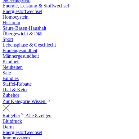
Nervensystem
Energie, Leistung & Stoffwechsel
Energiestoffwechsel
Homocystein
Histamin
Säure-Basen-Haushalt
Übergewicht & Diät
Sport
Lebensphase & Geschlecht
Frauengesundheit
Männergesundheit
Kindheit
Neuheiten
Sale
Bundles
Staffel-Rabatte
Diät & Keto
Zubehör
Zur Kategorie Wissen
Ratgeber
Alle 8 zeigen
Blutdruck
Darm
Energiestoffwechsel
Immunsystem