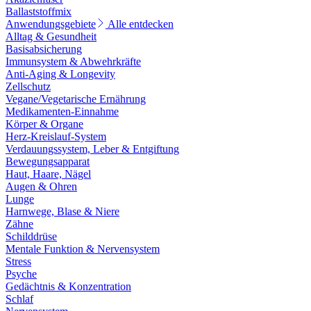
Ballaststoffmix
Anwendungsgebiete
Alle entdecken
Alltag & Gesundheit
Basisabsicherung
Immunsystem & Abwehrkräfte
Anti-Aging & Longevity
Zellschutz
Vegane/Vegetarische Ernährung
Medikamenten-Einnahme
Körper & Organe
Herz-Kreislauf-System
Verdauungssystem, Leber & Entgiftung
Bewegungsapparat
Haut, Haare, Nägel
Augen & Ohren
Lunge
Harnwege, Blase & Niere
Zähne
Schilddrüse
Mentale Funktion & Nervensystem
Stress
Psyche
Gedächtnis & Konzentration
Schlaf