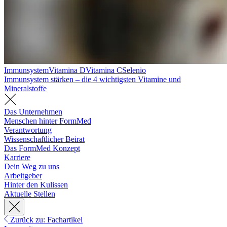
Immunsystem
Vitamina D
Vitamina C
Selenio
Immunsystem stärken – die 4 wichtigsten Vitamine und
Mineralstoffe
Das Unternehmen
Menschen hinter FormMed
Verantwortung
Wissenschaftlicher Beirat
Das FormMed Konzept
Karriere
Dein Weg zu uns
Arbeitgeber
Hinter den Kulissen
Aktuelle Stellen
Zurück zu: Fachartikel