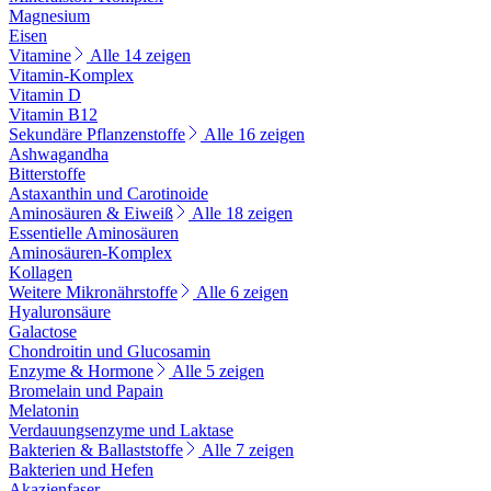
Magnesium
Eisen
Vitamine
Alle 14 zeigen
Vitamin-Komplex
Vitamin D
Vitamin B12
Sekundäre Pflanzenstoffe
Alle 16 zeigen
Ashwagandha
Bitterstoffe
Astaxanthin und Carotinoide
Aminosäuren & Eiweiß
Alle 18 zeigen
Essentielle Aminosäuren
Aminosäuren-Komplex
Kollagen
Weitere Mikronährstoffe
Alle 6 zeigen
Hyaluronsäure
Galactose
Chondroitin und Glucosamin
Enzyme & Hormone
Alle 5 zeigen
Bromelain und Papain
Melatonin
Verdauungsenzyme und Laktase
Bakterien & Ballaststoffe
Alle 7 zeigen
Bakterien und Hefen
Akazienfaser