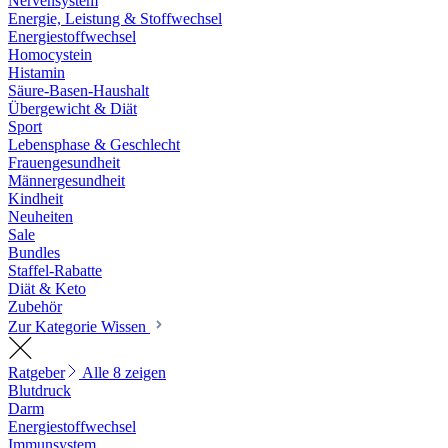
Nervensystem
Energie, Leistung & Stoffwechsel
Energiestoffwechsel
Homocystein
Histamin
Säure-Basen-Haushalt
Übergewicht & Diät
Sport
Lebensphase & Geschlecht
Frauengesundheit
Männergesundheit
Kindheit
Neuheiten
Sale
Bundles
Staffel-Rabatte
Diät & Keto
Zubehör
Zur Kategorie Wissen
Ratgeber
Alle 8 zeigen
Blutdruck
Darm
Energiestoffwechsel
Immunsystem