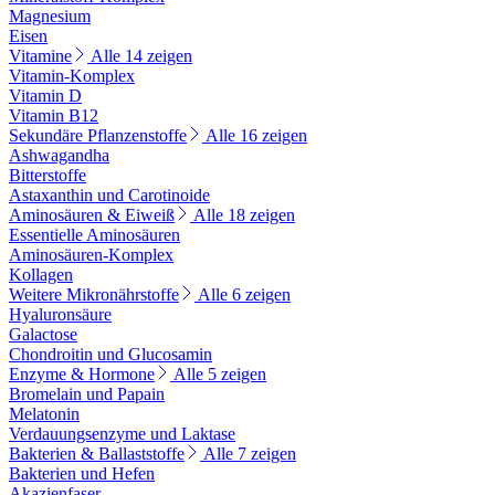
Magnesium
Eisen
Vitamine
Alle 14 zeigen
Vitamin-Komplex
Vitamin D
Vitamin B12
Sekundäre Pflanzenstoffe
Alle 16 zeigen
Ashwagandha
Bitterstoffe
Astaxanthin und Carotinoide
Aminosäuren & Eiweiß
Alle 18 zeigen
Essentielle Aminosäuren
Aminosäuren-Komplex
Kollagen
Weitere Mikronährstoffe
Alle 6 zeigen
Hyaluronsäure
Galactose
Chondroitin und Glucosamin
Enzyme & Hormone
Alle 5 zeigen
Bromelain und Papain
Melatonin
Verdauungsenzyme und Laktase
Bakterien & Ballaststoffe
Alle 7 zeigen
Bakterien und Hefen
Akazienfaser