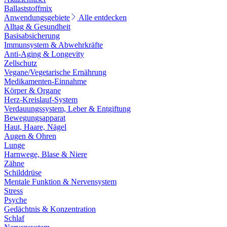
Ballaststoffmix
Anwendungsgebiete
Alle entdecken
Alltag & Gesundheit
Basisabsicherung
Immunsystem & Abwehrkräfte
Anti-Aging & Longevity
Zellschutz
Vegane/Vegetarische Ernährung
Medikamenten-Einnahme
Körper & Organe
Herz-Kreislauf-System
Verdauungssystem, Leber & Entgiftung
Bewegungsapparat
Haut, Haare, Nägel
Augen & Ohren
Lunge
Harnwege, Blase & Niere
Zähne
Schilddrüse
Mentale Funktion & Nervensystem
Stress
Psyche
Gedächtnis & Konzentration
Schlaf