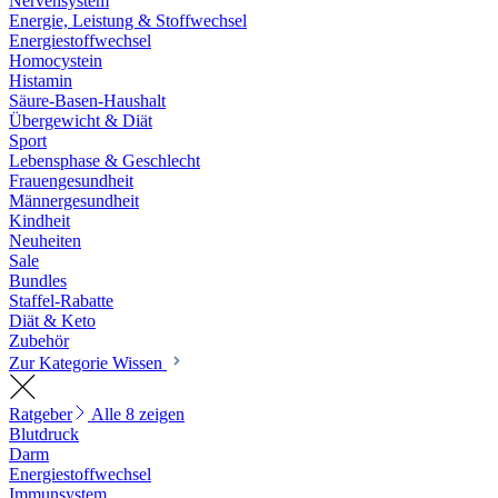
Nervensystem
Energie, Leistung & Stoffwechsel
Energiestoffwechsel
Homocystein
Histamin
Säure-Basen-Haushalt
Übergewicht & Diät
Sport
Lebensphase & Geschlecht
Frauengesundheit
Männergesundheit
Kindheit
Neuheiten
Sale
Bundles
Staffel-Rabatte
Diät & Keto
Zubehör
Zur Kategorie Wissen
Ratgeber
Alle 8 zeigen
Blutdruck
Darm
Energiestoffwechsel
Immunsystem