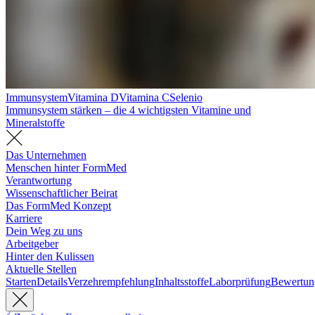
Immunsystem
Vitamina D
Vitamina C
Selenio
Immunsystem stärken – die 4 wichtigsten Vitamine und
Mineralstoffe
Das Unternehmen
Menschen hinter FormMed
Verantwortung
Wissenschaftlicher Beirat
Das FormMed Konzept
Karriere
Dein Weg zu uns
Arbeitgeber
Hinter den Kulissen
Aktuelle Stellen
Starten
Details
Verzehrempfehlung
Inhaltsstoffe
Laborprüfung
Bewertun