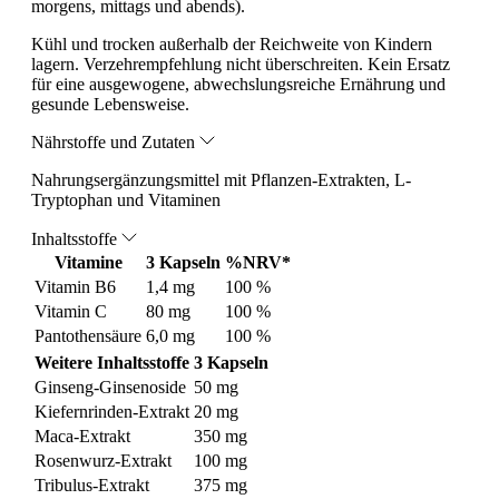
morgens, mittags und abends).
Kühl und trocken außerhalb der Reichweite von Kindern
lagern. Verzehrempfehlung nicht überschreiten. Kein Ersatz
für eine ausgewogene, abwechslungsreiche Ernährung und
gesunde Lebensweise.
Nährstoffe und Zutaten
Nahrungsergänzungsmittel mit Pflanzen-Extrakten, L-
Tryptophan und Vitaminen
Inhaltsstoffe
Vitamine
3 Kapseln
%NRV*
Vitamin B6
1,4 mg
100 %
Vitamin C
80 mg
100 %
Pantothensäure
6,0 mg
100 %
Weitere Inhaltsstoffe
3 Kapseln
Ginseng-Ginsenoside
50 mg
Kiefernrinden-Extrakt
20 mg
Maca-Extrakt
350 mg
Rosenwurz-Extrakt
100 mg
Tribulus-Extrakt
375 mg