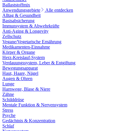
Ballaststoffmix
Anwendungsgebiete
Alle entdecken
Alltag & Gesundheit
Basisabsicherung
Immunsystem & Abwehrkräfte
Anti-Aging & Longevity
Zellschutz
Vegane/Vegetarische Ernährung
Medikamenten-Einnahme
Körper & Organe
Herz-Kreislauf-System
Verdauungssystem, Leber & Entgiftung
Bewegungsapparat
Haut, Haare, Nägel
Augen & Ohren
Lunge
Harnwege, Blase & Niere
Zähne
Schilddrüse
Mentale Funktion & Nervensystem
Stress
Psyche
Gedächtnis & Konzentration
Schlaf