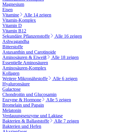
Magnesium
Eisen
Vitamine
Alle 14 zeigen
Vitamin-Komplex
Vitamin D
Vitamin B12
Sekundäre Pflanzenstoffe
Alle 16 zeigen
Ashwagandha
Bitterstoffe
Astaxanthin und Carotinoide
Aminosäuren & Eiweiß
Alle 18 zeigen
Essentielle Aminosäuren
Aminosäuren-Komplex
Kollagen
Weitere Mikronährstoffe
Alle 6 zeigen
Hyaluronsäure
Galactose
Chondroitin und Glucosamin
Enzyme & Hormone
Alle 5 zeigen
Bromelain und Papain
Melatonin
Verdauungsenzyme und Laktase
Bakterien & Ballaststoffe
Alle 7 zeigen
Bakterien und Hefen
Akazienfaser