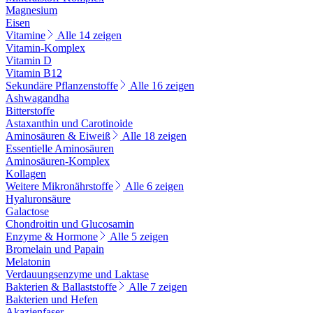
Magnesium
Eisen
Vitamine
Alle 14 zeigen
Vitamin-Komplex
Vitamin D
Vitamin B12
Sekundäre Pflanzenstoffe
Alle 16 zeigen
Ashwagandha
Bitterstoffe
Astaxanthin und Carotinoide
Aminosäuren & Eiweiß
Alle 18 zeigen
Essentielle Aminosäuren
Aminosäuren-Komplex
Kollagen
Weitere Mikronährstoffe
Alle 6 zeigen
Hyaluronsäure
Galactose
Chondroitin und Glucosamin
Enzyme & Hormone
Alle 5 zeigen
Bromelain und Papain
Melatonin
Verdauungsenzyme und Laktase
Bakterien & Ballaststoffe
Alle 7 zeigen
Bakterien und Hefen
Akazienfaser