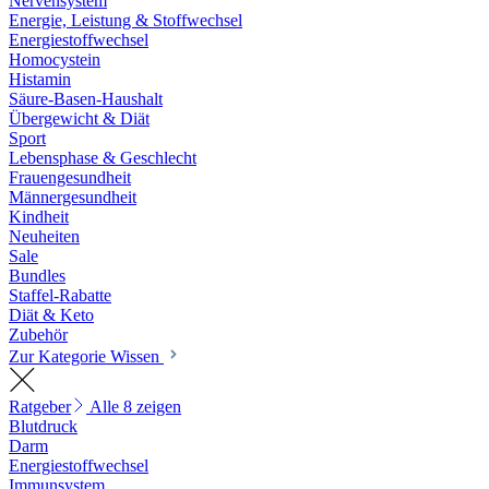
Nervensystem
Energie, Leistung & Stoffwechsel
Energiestoffwechsel
Homocystein
Histamin
Säure-Basen-Haushalt
Übergewicht & Diät
Sport
Lebensphase & Geschlecht
Frauengesundheit
Männergesundheit
Kindheit
Neuheiten
Sale
Bundles
Staffel-Rabatte
Diät & Keto
Zubehör
Zur Kategorie Wissen
Ratgeber
Alle 8 zeigen
Blutdruck
Darm
Energiestoffwechsel
Immunsystem