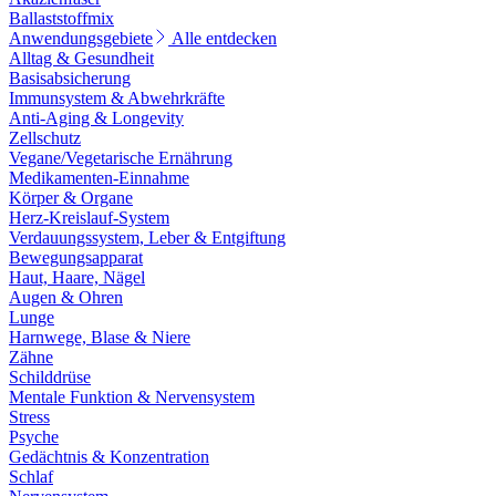
Ballaststoffmix
Anwendungsgebiete
Alle entdecken
Alltag & Gesundheit
Basisabsicherung
Immunsystem & Abwehrkräfte
Anti-Aging & Longevity
Zellschutz
Vegane/Vegetarische Ernährung
Medikamenten-Einnahme
Körper & Organe
Herz-Kreislauf-System
Verdauungssystem, Leber & Entgiftung
Bewegungsapparat
Haut, Haare, Nägel
Augen & Ohren
Lunge
Harnwege, Blase & Niere
Zähne
Schilddrüse
Mentale Funktion & Nervensystem
Stress
Psyche
Gedächtnis & Konzentration
Schlaf