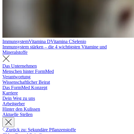
Immunsystem
Vitamina D
Vitamina C
Selenio
Immunsystem stärken – die 4 wichtigsten Vitamine und
Mineralstoffe
Das Unternehmen
Menschen hinter FormMed
Verantwortung
Wissenschaftlicher Beirat
Das FormMed Konzept
Karriere
Dein Weg zu uns
Arbeitgeber
Hinter den Kulissen
Aktuelle Stellen
Zurück zu: Sekundäre Pflanzenstoffe