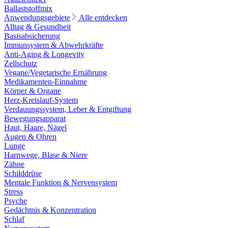
Ballaststoffmix
Anwendungsgebiete
Alle entdecken
Alltag & Gesundheit
Basisabsicherung
Immunsystem & Abwehrkräfte
Anti-Aging & Longevity
Zellschutz
Vegane/Vegetarische Ernährung
Medikamenten-Einnahme
Körper & Organe
Herz-Kreislauf-System
Verdauungssystem, Leber & Entgiftung
Bewegungsapparat
Haut, Haare, Nägel
Augen & Ohren
Lunge
Harnwege, Blase & Niere
Zähne
Schilddrüse
Mentale Funktion & Nervensystem
Stress
Psyche
Gedächtnis & Konzentration
Schlaf