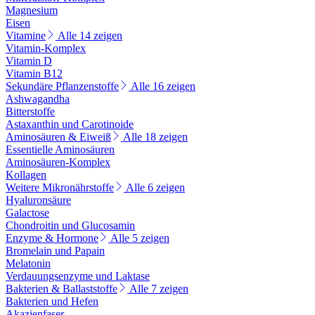
Magnesium
Eisen
Vitamine
Alle 14 zeigen
Vitamin-Komplex
Vitamin D
Vitamin B12
Sekundäre Pflanzenstoffe
Alle 16 zeigen
Ashwagandha
Bitterstoffe
Astaxanthin und Carotinoide
Aminosäuren & Eiweiß
Alle 18 zeigen
Essentielle Aminosäuren
Aminosäuren-Komplex
Kollagen
Weitere Mikronährstoffe
Alle 6 zeigen
Hyaluronsäure
Galactose
Chondroitin und Glucosamin
Enzyme & Hormone
Alle 5 zeigen
Bromelain und Papain
Melatonin
Verdauungsenzyme und Laktase
Bakterien & Ballaststoffe
Alle 7 zeigen
Bakterien und Hefen
Akazienfaser