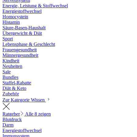
Nervensystem
Energie, Leistung & Stoffwechsel
Energiestoffwechsel
Homocystein
Histamin
Säure-Basen-Haushalt
Übergewicht & Diät
Sport
Lebensphase & Geschlecht
Frauengesundheit
Männergesundheit
Kindheit
Neuheiten
Sale
Bundles
Staffel-Rabatte
Diät & Keto
Zubehör
Zur Kategorie Wissen
Ratgeber
Alle 8 zeigen
Blutdruck
Darm
Energiestoffwechsel
Immunsystem