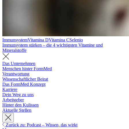
Immunsystem
Vitamina D
Vitamina C
Selenio
Immunsystem stärken – die 4 wichtigsten Vitamine und
Mineralstoffe
Das Unternehmen
Menschen hinter FormMed
Verantwortung
Wissenschaftlicher Beirat
Das FormMed Konzept
Karriere
Dein Weg zu uns
Arbeitgeber
Hinter den Kulissen
Aktuelle Stellen
Zurück zu: Podcast – Wissen, das wirkt