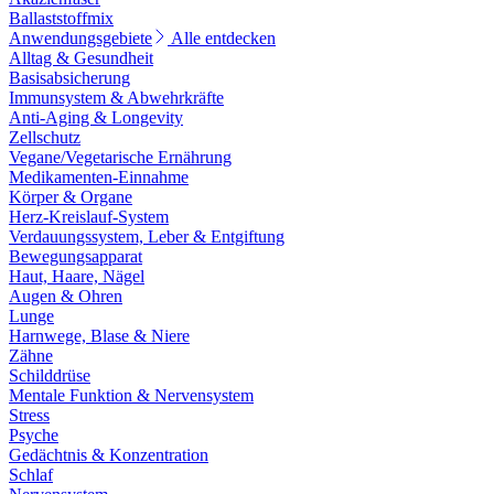
Ballaststoffmix
Anwendungsgebiete
Alle entdecken
Alltag & Gesundheit
Basisabsicherung
Immunsystem & Abwehrkräfte
Anti-Aging & Longevity
Zellschutz
Vegane/Vegetarische Ernährung
Medikamenten-Einnahme
Körper & Organe
Herz-Kreislauf-System
Verdauungssystem, Leber & Entgiftung
Bewegungsapparat
Haut, Haare, Nägel
Augen & Ohren
Lunge
Harnwege, Blase & Niere
Zähne
Schilddrüse
Mentale Funktion & Nervensystem
Stress
Psyche
Gedächtnis & Konzentration
Schlaf