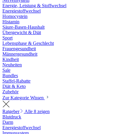
Nervensystem
Energie, Leistung & Stoffwechsel
Energiestoffwechsel
Homocystein
Histamin
Säure-Basen-Haushalt
Übergewicht & Diät
Sport
Lebensphase & Geschlecht
Frauengesundheit
Männergesundheit
Kindheit
Neuheiten
Sale
Bundles
Staffel-Rabatte
Diät & Keto
Zubehör
Zur Kategorie Wissen
Ratgeber
Alle 8 zeigen
Blutdruck
Darm
Energiestoffwechsel
Immunsystem