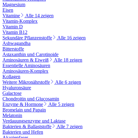
Magnesium
Eisen
Vitamine
Alle 14 zeigen
Vitamin-Komplex
Vitamin D
Vitamin B12
Sekundäre Pflanzenstoffe
Alle 16 zeigen
Ashwagandha
Bitterstoffe
Astaxanthin und Carotinoide
Aminosäuren & Eiweiß
Alle 18 zeigen
Essentielle Aminosäuren
Aminosäuren-Komplex
Kollagen
Weitere Mikronährstoffe
Alle 6 zeigen
Hyaluronsäure
Galactose
Chondroitin und Glucosamin
Enzyme & Hormone
Alle 5 zeigen
Bromelain und Papain
Melatonin
Verdauungsenzyme und Laktase
Bakterien & Ballaststoffe
Alle 7 zeigen
Bakterien und Hefen
Akazienfaser