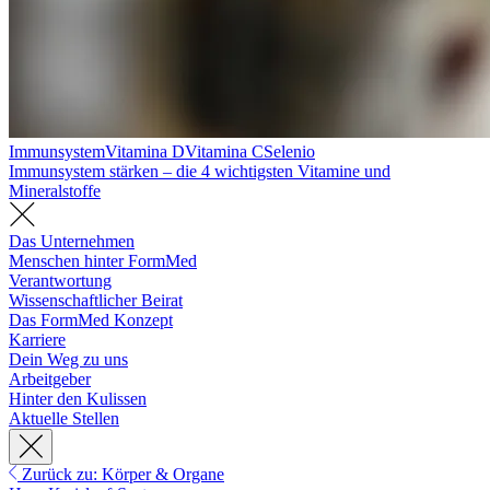
Immunsystem
Vitamina D
Vitamina C
Selenio
Immunsystem stärken – die 4 wichtigsten Vitamine und
Mineralstoffe
Das Unternehmen
Menschen hinter FormMed
Verantwortung
Wissenschaftlicher Beirat
Das FormMed Konzept
Karriere
Dein Weg zu uns
Arbeitgeber
Hinter den Kulissen
Aktuelle Stellen
Zurück zu: Körper & Organe