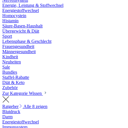
Nervensystem
Energie, Leistung & Stoffwechsel
Energiestoffwechsel
Homocystein
Histamin
Säure-Basen-Haushalt
Übergewicht & Diät
Sport
Lebensphase & Geschlecht
Frauengesundheit
Männergesundheit
Kindheit
Neuheiten
Sale
Bundles
Staffel-Rabatte
Diät & Keto
Zubehör
Zur Kategorie Wissen
Ratgeber
Alle 8 zeigen
Blutdruck
Darm
Energiestoffwechsel
Immunsystem