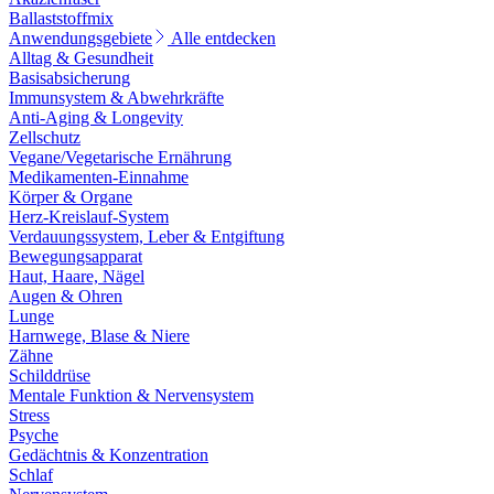
Ballaststoffmix
Anwendungsgebiete
Alle entdecken
Alltag & Gesundheit
Basisabsicherung
Immunsystem & Abwehrkräfte
Anti-Aging & Longevity
Zellschutz
Vegane/Vegetarische Ernährung
Medikamenten-Einnahme
Körper & Organe
Herz-Kreislauf-System
Verdauungssystem, Leber & Entgiftung
Bewegungsapparat
Haut, Haare, Nägel
Augen & Ohren
Lunge
Harnwege, Blase & Niere
Zähne
Schilddrüse
Mentale Funktion & Nervensystem
Stress
Psyche
Gedächtnis & Konzentration
Schlaf