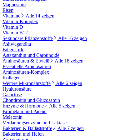
Magnesium
Eisen
Vitamine
Alle 14 zeigen
Vitamin-Komplex
Vitamin D
Vitamin B12
Sekundäre Pflanzenstoffe
Alle 16 zeigen
Ashwagandha
Bitterstoffe
Astaxanthin und Carotinoide
Aminosäuren & Eiweiß
Alle 18 zeigen
Essentielle Aminosäuren
Aminosäuren-Komplex
Kollagen
Weitere Mikronährstoffe
Alle 6 zeigen
Hyaluronsäure
Galactose
Chondroitin und Glucosamin
Enzyme & Hormone
Alle 5 zeigen
Bromelain und Papain
Melatonin
Verdauungsenzyme und Laktase
Bakterien & Ballaststoffe
Alle 7 zeigen
Bakterien und Hefen
Akazienfaser