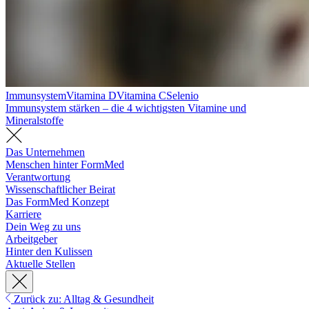
Immunsystem
Vitamina D
Vitamina C
Selenio
Immunsystem stärken – die 4 wichtigsten Vitamine und
Mineralstoffe
Das Unternehmen
Menschen hinter FormMed
Verantwortung
Wissenschaftlicher Beirat
Das FormMed Konzept
Karriere
Dein Weg zu uns
Arbeitgeber
Hinter den Kulissen
Aktuelle Stellen
Zurück zu: Alltag & Gesundheit