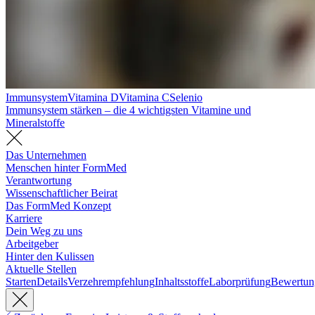
Immunsystem
Vitamina D
Vitamina C
Selenio
Immunsystem stärken – die 4 wichtigsten Vitamine und
Mineralstoffe
Das Unternehmen
Menschen hinter FormMed
Verantwortung
Wissenschaftlicher Beirat
Das FormMed Konzept
Karriere
Dein Weg zu uns
Arbeitgeber
Hinter den Kulissen
Aktuelle Stellen
Starten
Details
Verzehrempfehlung
Inhaltsstoffe
Laborprüfung
Bewertun