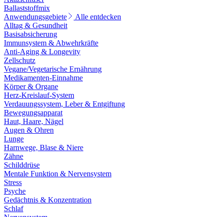
Ballaststoffmix
Anwendungsgebiete
Alle entdecken
Alltag & Gesundheit
Basisabsicherung
Immunsystem & Abwehrkräfte
Anti-Aging & Longevity
Zellschutz
Vegane/Vegetarische Ernährung
Medikamenten-Einnahme
Körper & Organe
Herz-Kreislauf-System
Verdauungssystem, Leber & Entgiftung
Bewegungsapparat
Haut, Haare, Nägel
Augen & Ohren
Lunge
Harnwege, Blase & Niere
Zähne
Schilddrüse
Mentale Funktion & Nervensystem
Stress
Psyche
Gedächtnis & Konzentration
Schlaf