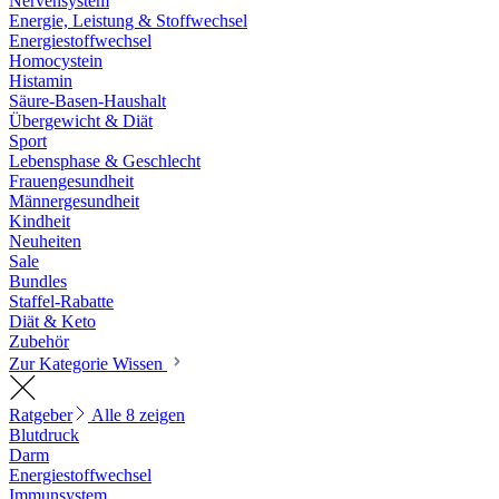
Nervensystem
Energie, Leistung & Stoffwechsel
Energiestoffwechsel
Homocystein
Histamin
Säure-Basen-Haushalt
Übergewicht & Diät
Sport
Lebensphase & Geschlecht
Frauengesundheit
Männergesundheit
Kindheit
Neuheiten
Sale
Bundles
Staffel-Rabatte
Diät & Keto
Zubehör
Zur Kategorie Wissen
Ratgeber
Alle 8 zeigen
Blutdruck
Darm
Energiestoffwechsel
Immunsystem