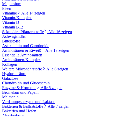
Magnesium
Eisen
Vitamine
Alle 14 zeigen
Vitamin-Komplex
Vitamin D
Vitamin B12
Sekundäre Pflanzenstoffe
Alle 16 zeigen
Ashwagandha
Bitterstoffe
Astaxanthin und Carotinoide
Aminosäuren & Eiweiß
Alle 18 zeigen
Essentielle Aminosäuren
Aminosäuren-Komplex
Kollagen
Weitere Mikronährstoffe
Alle 6 zeigen
Hyaluronsäure
Galactose
Chondroitin und Glucosamin
Enzyme & Hormone
Alle 5 zeigen
Bromelain und Papain
Melatonin
Verdauungsenzyme und Laktase
Bakterien & Ballaststoffe
Alle 7 zeigen
Bakterien und Hefen
Akazienfaser