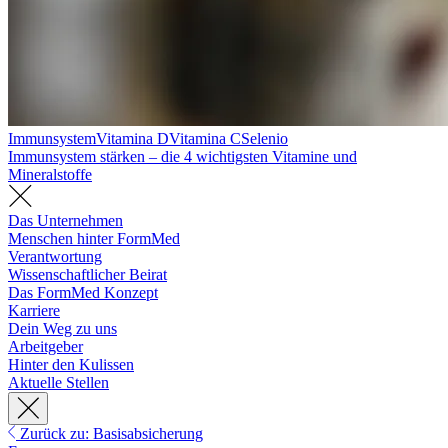
Immunsystem
Vitamina D
Vitamina C
Selenio
Immunsystem stärken – die 4 wichtigsten Vitamine und
Mineralstoffe
Das Unternehmen
Menschen hinter FormMed
Verantwortung
Wissenschaftlicher Beirat
Das FormMed Konzept
Karriere
Dein Weg zu uns
Arbeitgeber
Hinter den Kulissen
Aktuelle Stellen
Zurück zu: Basisabsicherung