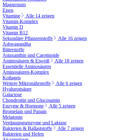
Magnesium
Eisen
Vitamine
Alle 14 zeigen
Vitamin-Komplex
Vitamin D
Vitamin B12
Sekundäre Pflanzenstoffe
Alle 16 zeigen
Ashwagandha
Bitterstoffe
Astaxanthin und Carotinoide
Aminosäuren & Eiweiß
Alle 18 zeigen
Essentielle Aminosäuren
Aminosäuren-Komplex
Kollagen
Weitere Mikronährstoffe
Alle 6 zeigen
Hyaluronsäure
Galactose
Chondroitin und Glucosamin
Enzyme & Hormone
Alle 5 zeigen
Bromelain und Papain
Melatonin
Verdauungsenzyme und Laktase
Bakterien & Ballaststoffe
Alle 7 zeigen
Bakterien und Hefen
Akazienfaser