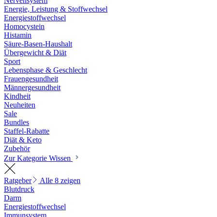
Nervensystem
Energie, Leistung & Stoffwechsel
Energiestoffwechsel
Homocystein
Histamin
Säure-Basen-Haushalt
Übergewicht & Diät
Sport
Lebensphase & Geschlecht
Frauengesundheit
Männergesundheit
Kindheit
Neuheiten
Sale
Bundles
Staffel-Rabatte
Diät & Keto
Zubehör
Zur Kategorie Wissen
Ratgeber
Alle 8 zeigen
Blutdruck
Darm
Energiestoffwechsel
Immunsystem