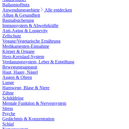
Ballaststoffmix
Anwendungsgebiete
Alle entdecken
Alltag & Gesundheit
Basisabsicherung
Immunsystem & Abwehrkräfte
Anti-Aging & Longevity
Zellschutz
Vegane/Vegetarische Ernährung
Medikamenten-Einnahme
Körper & Organe
Herz-Kreislauf-System
Verdauungssystem, Leber & Entgiftung
Bewegungsapparat
Haut, Haare, Nägel
Augen & Ohren
Lunge
Harnwege, Blase & Niere
Zähne
Schilddrüse
Mentale Funktion & Nervensystem
Stress
Psyche
Gedächtnis & Konzentration
Schlaf