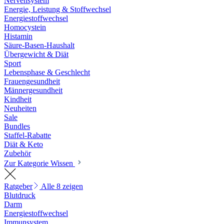
Nervensystem
Energie, Leistung & Stoffwechsel
Energiestoffwechsel
Homocystein
Histamin
Säure-Basen-Haushalt
Übergewicht & Diät
Sport
Lebensphase & Geschlecht
Frauengesundheit
Männergesundheit
Kindheit
Neuheiten
Sale
Bundles
Staffel-Rabatte
Diät & Keto
Zubehör
Zur Kategorie Wissen
Ratgeber
Alle 8 zeigen
Blutdruck
Darm
Energiestoffwechsel
Immunsystem