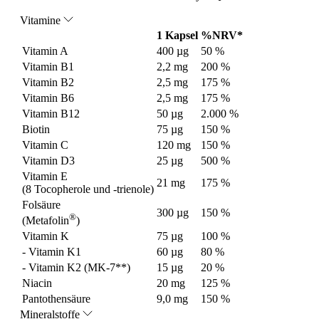
Vitamine
1 Kapsel
%NRV*
Vitamin A
400 µg
50 %
Vitamin B1
2,2 mg
200 %
Vitamin B2
2,5 mg
175 %
Vitamin B6
2,5 mg
175 %
Vitamin B12
50 µg
2.000 %
Biotin
75 µg
150 %
Vitamin C
120 mg
150 %
Vitamin D3
25 µg
500 %
Vitamin E
21 mg
175 %
(8 Tocopherole und -trienole)
Folsäure
300 µg
150 %
®
(Metafolin
)
Vitamin K
75 µg
100 %
- Vitamin K1
60 µg
80 %
- Vitamin K2 (MK-7**)
15 µg
20 %
Niacin
20 mg
125 %
Pantothensäure
9,0 mg
150 %
Mineralstoffe