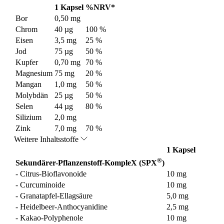
1 Kapsel
%NRV*
Bor
0,50 mg
Chrom
40 µg
100 %
Eisen
3,5 mg
25 %
Jod
75 µg
50 %
Kupfer
0,70 mg
70 %
Magnesium
75 mg
20 %
Mangan
1,0 mg
50 %
Molybdän
25 µg
50 %
Selen
44 µg
80 %
Silizium
2,0 mg
Zink
7,0 mg
70 %
Weitere Inhaltsstoffe
1 Kapsel
®
Sekundärer-Pflanzenstoff-KompleX (SPX
)
- Citrus-Bioflavonoide
10 mg
- Curcuminoide
10 mg
- Granatapfel-Ellagsäure
5,0 mg
- Heidelbeer-Anthocyanidine
2,5 mg
- Kakao-Polyphenole
10 mg