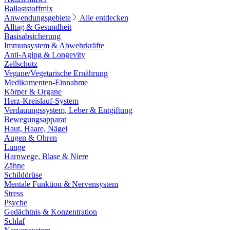
Ballaststoffmix
Anwendungsgebiete
Alle entdecken
Alltag & Gesundheit
Basisabsicherung
Immunsystem & Abwehrkräfte
Anti-Aging & Longevity
Zellschutz
Vegane/Vegetarische Ernährung
Medikamenten-Einnahme
Körper & Organe
Herz-Kreislauf-System
Verdauungssystem, Leber & Entgiftung
Bewegungsapparat
Haut, Haare, Nägel
Augen & Ohren
Lunge
Harnwege, Blase & Niere
Zähne
Schilddrüse
Mentale Funktion & Nervensystem
Stress
Psyche
Gedächtnis & Konzentration
Schlaf