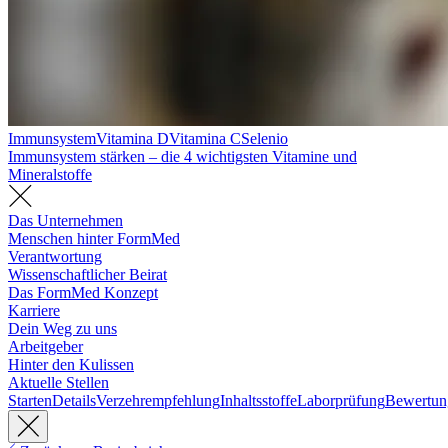
Immunsystem
Vitamina D
Vitamina C
Selenio
Immunsystem stärken – die 4 wichtigsten Vitamine und
Mineralstoffe
Das Unternehmen
Menschen hinter FormMed
Verantwortung
Wissenschaftlicher Beirat
Das FormMed Konzept
Karriere
Dein Weg zu uns
Arbeitgeber
Hinter den Kulissen
Aktuelle Stellen
Starten
Details
Verzehrempfehlung
Inhaltsstoffe
Laborprüfung
Bewertun