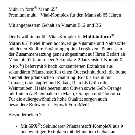
®
+
Multi-in-form
Mann 65
Premium multi+ Vital-Komplex
für den Mann ab 65 Jahren
Mit angepasstem Gehalt an Vitamin B12 und B6
+
®
Der bewährte multi
Vital-Komplex in
Multi-in-form
+
Mann 65
bietet Ihnen hochwertige Vitamine und Nährstoffe,
mit denen Sie Ihre Ernährung optimal ergänzen können – in
der Zusammensetzung genau abgestimmt auf Ihren Bedarf als
Mann ab 65 Jahren. Der Sekundäre-Pflanzenstoff-KompleX
®
(
SPX
) liefert mit 9 hoch konzentrierten Extrakten aus
sekundären Pflanzenstoffen einen Querschnitt durch die bunte
Vielfalt der pflanzlichen Ernährung: Rot bis Braun mit
Tomate, Granatapfel und Kakao, Blau bis Grün mit
Weintrauben, Heidelbeeren und Oliven sowie Gelb-Orange
mit Lutein (z.B. enthalten in Mais), Orangen und Curcuma.
Für die außergewöhnlich hohe Qualität sorgen auch
besondere Rohwaren – typisch FormMed!
Besonderheiten
®
Mit
SPX
: Sekundärer-Pflanzenstoff-KompleX aus 9
hochwertigen Extrakten mit definiertem Gehalt an