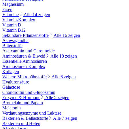
Magnesium
Eisen
Vitamine
Alle 14 zeigen
Vitamin-Komplex
Vitamin D
Vitamin B12
Sekundäre Pflanzenstoffe
Alle 16 zeigen
Ashwagandha
Bitterstoffe
Astaxanthin und Carotinoide
Aminosäuren & Eiweiß
Alle 18 zeigen
Essentielle Aminosäuren
Aminosäuren-Komplex
Kollagen
Weitere Mikronährstoffe
Alle 6 zeigen
Hyaluronsäure
Galactose
Chondroitin und Glucosamin
Enzyme & Hormone
Alle 5 zeigen
Bromelain und Papain
Melatonin
Verdauungsenzyme und Laktase
Bakterien & Ballaststoffe
Alle 7 zeigen
Bakterien und Hefen
Akazienfaser