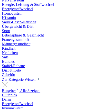
Nervensystem
Energie, Leistung & Stoffwechsel
Energiestoffwechsel
Homocystein
Histamin
Säure-Basen-Haushalt
Übergewicht & Diät
Sport
Lebensphase & Geschlecht
Frauengesundheit
Männergesundheit
Kindheit
Neuheiten
Sale
Bundles
Staffel-Rabatte
Diät & Keto
Zubehör
Zur Kategorie Wissen
Ratgeber
Alle 8 zeigen
Blutdruck
Darm
Energiestoffwechsel
Immunsystem