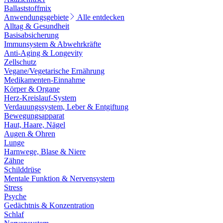
Ballaststoffmix
Anwendungsgebiete
Alle entdecken
Alltag & Gesundheit
Basisabsicherung
Immunsystem & Abwehrkräfte
Anti-Aging & Longevity
Zellschutz
Vegane/Vegetarische Ernährung
Medikamenten-Einnahme
Körper & Organe
Herz-Kreislauf-System
Verdauungssystem, Leber & Entgiftung
Bewegungsapparat
Haut, Haare, Nägel
Augen & Ohren
Lunge
Harnwege, Blase & Niere
Zähne
Schilddrüse
Mentale Funktion & Nervensystem
Stress
Psyche
Gedächtnis & Konzentration
Schlaf