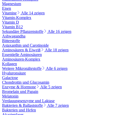
Magnesium
Eisen
Vitamine
Alle 14 zeigen
Vitamin-Komplex
Vitamin D
Vitamin B12
Sekundäre Pflanzenstoffe
Alle 16 zeigen
Ashwagandha
Bitterstoffe
Astaxanthin und Carotinoide
Aminosäuren & Eiweiß
Alle 18 zeigen
Essentielle Aminosäuren
Aminosäuren-Komplex
Kollagen
Weitere Mikronährstoffe
Alle 6 zeigen
Hyaluronsäure
Galactose
Chondroitin und Glucosamin
Enzyme & Hormone
Alle 5 zeigen
Bromelain und Papain
Melatonin
Verdauungsenzyme und Laktase
Bakterien & Ballaststoffe
Alle 7 zeigen
Bakterien und Hefen
Akazienfaser