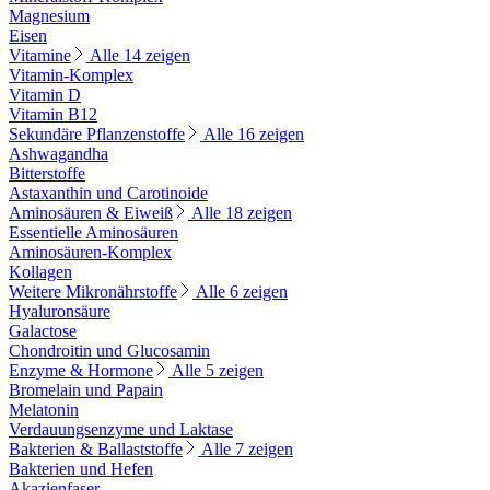
Magnesium
Eisen
Vitamine
Alle 14 zeigen
Vitamin-Komplex
Vitamin D
Vitamin B12
Sekundäre Pflanzenstoffe
Alle 16 zeigen
Ashwagandha
Bitterstoffe
Astaxanthin und Carotinoide
Aminosäuren & Eiweiß
Alle 18 zeigen
Essentielle Aminosäuren
Aminosäuren-Komplex
Kollagen
Weitere Mikronährstoffe
Alle 6 zeigen
Hyaluronsäure
Galactose
Chondroitin und Glucosamin
Enzyme & Hormone
Alle 5 zeigen
Bromelain und Papain
Melatonin
Verdauungsenzyme und Laktase
Bakterien & Ballaststoffe
Alle 7 zeigen
Bakterien und Hefen
Akazienfaser