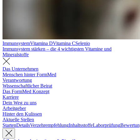
Immunsystem
Vitamina D
Vitamina C
Selenio
Immunsystem stärken – die 4 wichtigsten Vitamine und
Mineralstoffe
Das Unternehmen
Menschen hinter FormMed
Verantwortung
Wissenschaftlicher Beirat
Das FormMed Konzept
Karriere
Dein Weg zu uns
Arbeitgeber
Hinter den Kulissen
Aktuelle Stellen
Starten
Details
Verzehrempfehlung
Inhaltsstoffe
Laborprüfung
Bewertun