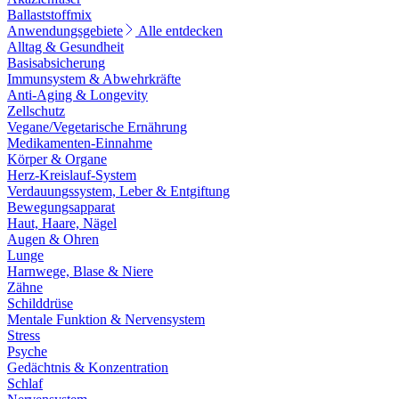
Ballaststoffmix
Anwendungsgebiete
Alle entdecken
Alltag & Gesundheit
Basisabsicherung
Immunsystem & Abwehrkräfte
Anti-Aging & Longevity
Zellschutz
Vegane/Vegetarische Ernährung
Medikamenten-Einnahme
Körper & Organe
Herz-Kreislauf-System
Verdauungssystem, Leber & Entgiftung
Bewegungsapparat
Haut, Haare, Nägel
Augen & Ohren
Lunge
Harnwege, Blase & Niere
Zähne
Schilddrüse
Mentale Funktion & Nervensystem
Stress
Psyche
Gedächtnis & Konzentration
Schlaf