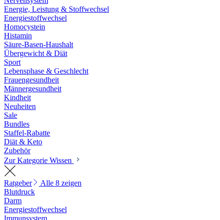
Nervensystem
Energie, Leistung & Stoffwechsel
Energiestoffwechsel
Homocystein
Histamin
Säure-Basen-Haushalt
Übergewicht & Diät
Sport
Lebensphase & Geschlecht
Frauengesundheit
Männergesundheit
Kindheit
Neuheiten
Sale
Bundles
Staffel-Rabatte
Diät & Keto
Zubehör
Zur Kategorie Wissen
Ratgeber
Alle 8 zeigen
Blutdruck
Darm
Energiestoffwechsel
Immunsystem