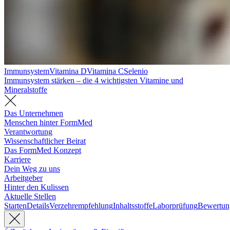
Immunsystem
Vitamina D
Vitamina C
Selenio
Immunsystem stärken – die 4 wichtigsten Vitamine und
Mineralstoffe
Das Unternehmen
Menschen hinter FormMed
Verantwortung
Wissenschaftlicher Beirat
Das FormMed Konzept
Karriere
Dein Weg zu uns
Arbeitgeber
Hinter den Kulissen
Aktuelle Stellen
Starten
Details
Verzehrempfehlung
Inhaltsstoffe
Laborprüfung
Bewertun