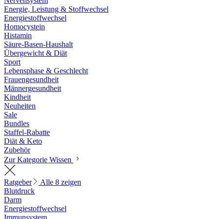
Nervensystem
Energie, Leistung & Stoffwechsel
Energiestoffwechsel
Homocystein
Histamin
Säure-Basen-Haushalt
Übergewicht & Diät
Sport
Lebensphase & Geschlecht
Frauengesundheit
Männergesundheit
Kindheit
Neuheiten
Sale
Bundles
Staffel-Rabatte
Diät & Keto
Zubehör
Zur Kategorie Wissen
Ratgeber
Alle 8 zeigen
Blutdruck
Darm
Energiestoffwechsel
Immunsystem