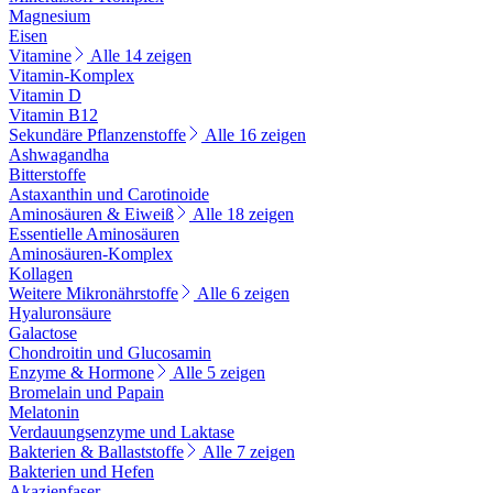
Magnesium
Eisen
Vitamine
Alle 14 zeigen
Vitamin-Komplex
Vitamin D
Vitamin B12
Sekundäre Pflanzenstoffe
Alle 16 zeigen
Ashwagandha
Bitterstoffe
Astaxanthin und Carotinoide
Aminosäuren & Eiweiß
Alle 18 zeigen
Essentielle Aminosäuren
Aminosäuren-Komplex
Kollagen
Weitere Mikronährstoffe
Alle 6 zeigen
Hyaluronsäure
Galactose
Chondroitin und Glucosamin
Enzyme & Hormone
Alle 5 zeigen
Bromelain und Papain
Melatonin
Verdauungsenzyme und Laktase
Bakterien & Ballaststoffe
Alle 7 zeigen
Bakterien und Hefen
Akazienfaser