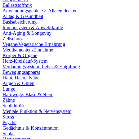
Ballaststoffmix
Anwendungsgebiete
Alle entdecken
Alltag & Gesundheit
Basisabsicherung
Immunsystem & Abwehrkräfte
Anti-Aging & Longevity
Zellschutz
Vegane/Vegetarische Ernährung
Medikamenten-Einnahme
Körper & Organe
Herz-Kreislauf-System
Verdauungssystem, Leber & Entgiftung
Bewegungsapparat
Haut, Haare, Nägel
Augen & Ohren
Lunge
Harnwege, Blase & Niere
Zähne
Schilddrüse
Mentale Funktion & Nervensystem
Stress
Psyche
Gedächtnis & Konzentration
Schlaf