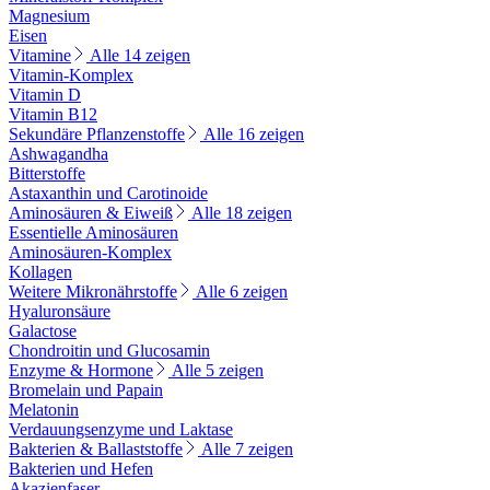
Magnesium
Eisen
Vitamine
Alle 14 zeigen
Vitamin-Komplex
Vitamin D
Vitamin B12
Sekundäre Pflanzenstoffe
Alle 16 zeigen
Ashwagandha
Bitterstoffe
Astaxanthin und Carotinoide
Aminosäuren & Eiweiß
Alle 18 zeigen
Essentielle Aminosäuren
Aminosäuren-Komplex
Kollagen
Weitere Mikronährstoffe
Alle 6 zeigen
Hyaluronsäure
Galactose
Chondroitin und Glucosamin
Enzyme & Hormone
Alle 5 zeigen
Bromelain und Papain
Melatonin
Verdauungsenzyme und Laktase
Bakterien & Ballaststoffe
Alle 7 zeigen
Bakterien und Hefen
Akazienfaser