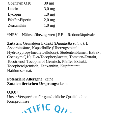
Coenzym Q10
30 mg
Lutein
3,0 mg
Lycopin
1,0 mg
Pfeffer-Piperin
2,0 mg
Zeaxanthin
1,0 mg
*NRV = Nährstoffbezugswert | RE = Retionoläquivalent
Zutaten:
Grünalgen-Extrakt (
Dunaliella salina
), L-
Ascorbinsäure, Kapselhülle (Überzugsmittel:
Hydroxypropylmethylcellulose), Studentenblumen-Extrakt,
Coenzym Q10, D-α-Tocopherylacetat, Tomaten-Extrakt,
Tocotrienol-Tocopherol-Gemisch, Pfeffer-Extrakt,
Tocopherolgemisch, Zeaxanthin, Kupfercitrat,
Natriumselenat.
Potenzielle Allergene:
keine
Zutaten tierischen Ursprungs:
keine
Q360+
Unser Versprechen für
ganzheitliche Qualität ohne
Kompromisse