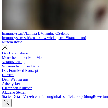
Immunsystem
Vitamina D
Vitamina C
Selenio
Immunsystem stärken – die 4 wichtigsten Vitamine und
Mineralstoffe
Das Unternehmen
Menschen hinter FormMed
Verantwortung
Wissenschaftlicher Beirat
Das FormMed Konzept
Karriere
Dein Weg zu uns
Arbeitgeber
Hinter den Kulissen
Aktuelle Stellen
Starten
Details
Verzehrempfehlung
Inhaltsstoffe
Laborprüfung
Bewertun