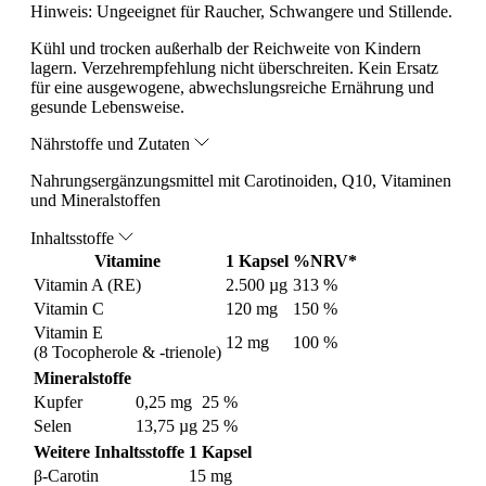
Hinweis:
Ungeeignet für Raucher, Schwangere und Stillende.
Kühl und trocken außerhalb der Reichweite von Kindern
lagern. Verzehrempfehlung nicht überschreiten. Kein Ersatz
für eine ausgewogene, abwechslungsreiche Ernährung und
gesunde Lebensweise.
Nährstoffe und Zutaten
Nahrungsergänzungsmittel mit Carotinoiden, Q10, Vitaminen
und Mineralstoffen
Inhaltsstoffe
Vitamine
1 Kapsel
%NRV*
Vitamin A (RE)
2.500 µg
313 %
Vitamin C
120 mg
150 %
Vitamin E
12 mg
100 %
(8 Tocopherole & -trienole)
Mineralstoffe
Kupfer
0,25 mg
25 %
Selen
13,75 µg
25 %
Weitere Inhaltsstoffe
1 Kapsel
β-Carotin
15 mg