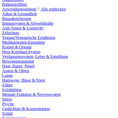
Ballaststoffmix
Anwendungsgebiete
Alle entdecken
Alltag & Gesundheit
Basisabsicherung
Immunsystem & Abwehrkräfte
Anti-Aging & Longevity
Zellschutz
Vegane/Vegetarische Ernährung
Medikamenten-Einnahme
Körper & Organe
Herz-Kreislauf-System
Verdauungssystem, Leber & Entgiftung
Bewegungsapparat
Haut, Haare, Nägel
Augen & Ohren
Lunge
Harnwege, Blase & Niere
Zähne
Schilddrüse
Mentale Funktion & Nervensystem
Stress
Psyche
Gedächtnis & Konzentration
Schlaf