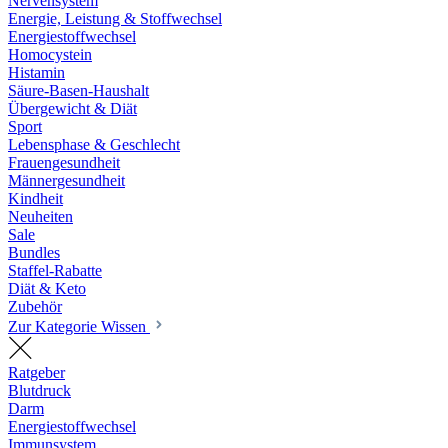
Nervensystem
Energie, Leistung & Stoffwechsel
Energiestoffwechsel
Homocystein
Histamin
Säure-Basen-Haushalt
Übergewicht & Diät
Sport
Lebensphase & Geschlecht
Frauengesundheit
Männergesundheit
Kindheit
Neuheiten
Sale
Bundles
Staffel-Rabatte
Diät & Keto
Zubehör
Zur Kategorie Wissen
Ratgeber
Blutdruck
Darm
Energiestoffwechsel
Immunsystem