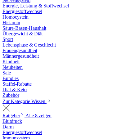
Nervensystem
Energie, Leistung & Stoffwechsel
Energiestoffwechsel
Homocystein
Histamin
Säure-Basen-Haushalt
Übergewicht & Diät
Sport
Lebensphase & Geschlecht
Frauengesundheit
Männergesundheit
Kindheit
Neuheiten
Sale
Bundles
Staffel-Rabatte
Diät & Keto
Zubehör
Zur Kategorie Wissen
Ratgeber
Alle 8 zeigen
Blutdruck
Darm
Energiestoffwechsel
Immunsystem