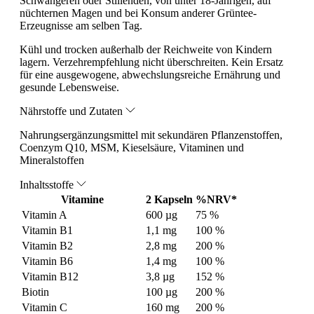
Schwangeren oder Stillenden, von unter 18-Jährigen, auf
nüchternen Magen und bei Konsum anderer Grüntee-
Erzeugnisse am selben Tag.
Kühl und trocken außerhalb der Reichweite von Kindern
lagern. Verzehrempfehlung nicht überschreiten. Kein Ersatz
für eine ausgewogene, abwechslungsreiche Ernährung und
gesunde Lebensweise.
Nährstoffe und Zutaten
Nahrungsergänzungsmittel mit sekundären Pflanzenstoffen,
Coenzym Q10, MSM, Kieselsäure, Vitaminen und
Mineralstoffen
Inhaltsstoffe
Vitamine
2 Kapseln
%NRV*
Vitamin A
600 µg
75 %
Vitamin B1
1,1 mg
100 %
Vitamin B2
2,8 mg
200 %
Vitamin B6
1,4 mg
100 %
Vitamin B12
3,8 µg
152 %
Biotin
100 µg
200 %
Vitamin C
160 mg
200 %