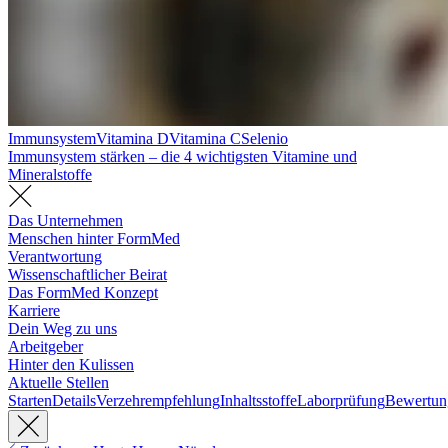
Immunsystem
Vitamina D
Vitamina C
Selenio
Immunsystem stärken – die 4 wichtigsten Vitamine und
Mineralstoffe
Das Unternehmen
Menschen hinter FormMed
Verantwortung
Wissenschaftlicher Beirat
Das FormMed Konzept
Karriere
Dein Weg zu uns
Arbeitgeber
Hinter den Kulissen
Aktuelle Stellen
Starten
Details
Verzehrempfehlung
Inhaltsstoffe
Laborprüfung
Bewertun