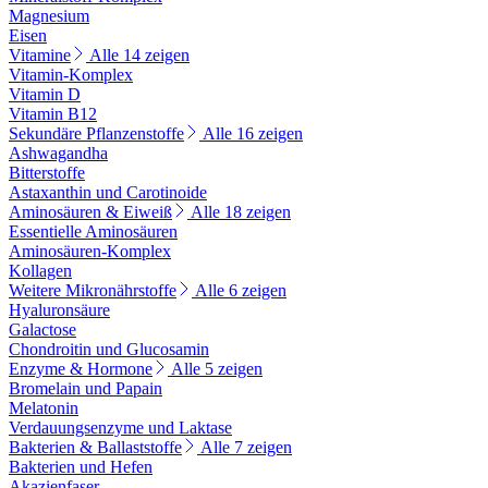
Magnesium
Eisen
Vitamine
Alle 14 zeigen
Vitamin-Komplex
Vitamin D
Vitamin B12
Sekundäre Pflanzenstoffe
Alle 16 zeigen
Ashwagandha
Bitterstoffe
Astaxanthin und Carotinoide
Aminosäuren & Eiweiß
Alle 18 zeigen
Essentielle Aminosäuren
Aminosäuren-Komplex
Kollagen
Weitere Mikronährstoffe
Alle 6 zeigen
Hyaluronsäure
Galactose
Chondroitin und Glucosamin
Enzyme & Hormone
Alle 5 zeigen
Bromelain und Papain
Melatonin
Verdauungsenzyme und Laktase
Bakterien & Ballaststoffe
Alle 7 zeigen
Bakterien und Hefen
Akazienfaser