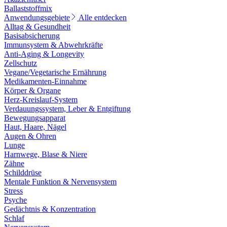
Ballaststoffmix
Anwendungsgebiete
Alle entdecken
Alltag & Gesundheit
Basisabsicherung
Immunsystem & Abwehrkräfte
Anti-Aging & Longevity
Zellschutz
Vegane/Vegetarische Ernährung
Medikamenten-Einnahme
Körper & Organe
Herz-Kreislauf-System
Verdauungssystem, Leber & Entgiftung
Bewegungsapparat
Haut, Haare, Nägel
Augen & Ohren
Lunge
Harnwege, Blase & Niere
Zähne
Schilddrüse
Mentale Funktion & Nervensystem
Stress
Psyche
Gedächtnis & Konzentration
Schlaf