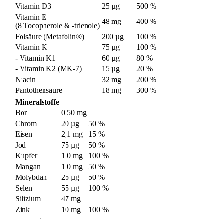
Vitamin D3
25 µg
500 %
Vitamin E
48 mg
400 %
(8 Tocopherole & -trienole)
Folsäure (Metafolin®)
200 µg
100 %
Vitamin K
75 µg
100 %
- Vitamin K1
60 µg
80 %
- Vitamin K2 (MK-7)
15 µg
20 %
Niacin
32 mg
200 %
Pantothensäure
18 mg
300 %
Mineralstoffe
Bor
0,50 mg
Chrom
20 µg
50 %
Eisen
2,1 mg
15 %
Jod
75 µg
50 %
Kupfer
1,0 mg
100 %
Mangan
1,0 mg
50 %
Molybdän
25 µg
50 %
Selen
55 µg
100 %
Silizium
47 mg
Zink
10 mg
100 %