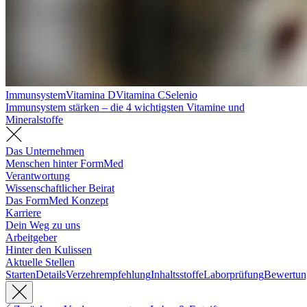
Immunsystem
Vitamina D
Vitamina C
Selenio
Immunsystem stärken – die 4 wichtigsten Vitamine und
Mineralstoffe
Das Unternehmen
Menschen hinter FormMed
Verantwortung
Wissenschaftlicher Beirat
Das FormMed Konzept
Karriere
Dein Weg zu uns
Arbeitgeber
Hinter den Kulissen
Aktuelle Stellen
Starten
Details
Verzehrempfehlung
Inhaltsstoffe
Laborprüfung
Bewertun