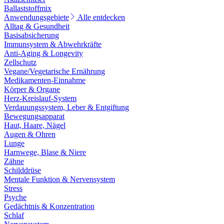
Ballaststoffmix
Anwendungsgebiete
Alle entdecken
Alltag & Gesundheit
Basisabsicherung
Immunsystem & Abwehrkräfte
Anti-Aging & Longevity
Zellschutz
Vegane/Vegetarische Ernährung
Medikamenten-Einnahme
Körper & Organe
Herz-Kreislauf-System
Verdauungssystem, Leber & Entgiftung
Bewegungsapparat
Haut, Haare, Nägel
Augen & Ohren
Lunge
Harnwege, Blase & Niere
Zähne
Schilddrüse
Mentale Funktion & Nervensystem
Stress
Psyche
Gedächtnis & Konzentration
Schlaf