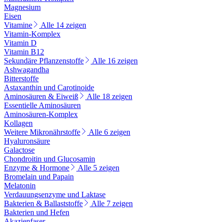
Magnesium
Eisen
Vitamine
Alle 14 zeigen
Vitamin-Komplex
Vitamin D
Vitamin B12
Sekundäre Pflanzenstoffe
Alle 16 zeigen
Ashwagandha
Bitterstoffe
Astaxanthin und Carotinoide
Aminosäuren & Eiweiß
Alle 18 zeigen
Essentielle Aminosäuren
Aminosäuren-Komplex
Kollagen
Weitere Mikronährstoffe
Alle 6 zeigen
Hyaluronsäure
Galactose
Chondroitin und Glucosamin
Enzyme & Hormone
Alle 5 zeigen
Bromelain und Papain
Melatonin
Verdauungsenzyme und Laktase
Bakterien & Ballaststoffe
Alle 7 zeigen
Bakterien und Hefen
Akazienfaser