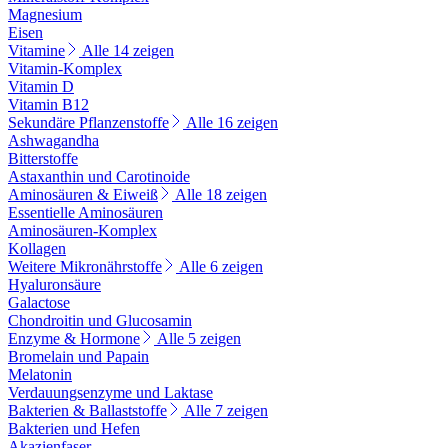
Magnesium
Eisen
Vitamine
Alle 14 zeigen
Vitamin-Komplex
Vitamin D
Vitamin B12
Sekundäre Pflanzenstoffe
Alle 16 zeigen
Ashwagandha
Bitterstoffe
Astaxanthin und Carotinoide
Aminosäuren & Eiweiß
Alle 18 zeigen
Essentielle Aminosäuren
Aminosäuren-Komplex
Kollagen
Weitere Mikronährstoffe
Alle 6 zeigen
Hyaluronsäure
Galactose
Chondroitin und Glucosamin
Enzyme & Hormone
Alle 5 zeigen
Bromelain und Papain
Melatonin
Verdauungsenzyme und Laktase
Bakterien & Ballaststoffe
Alle 7 zeigen
Bakterien und Hefen
Akazienfaser