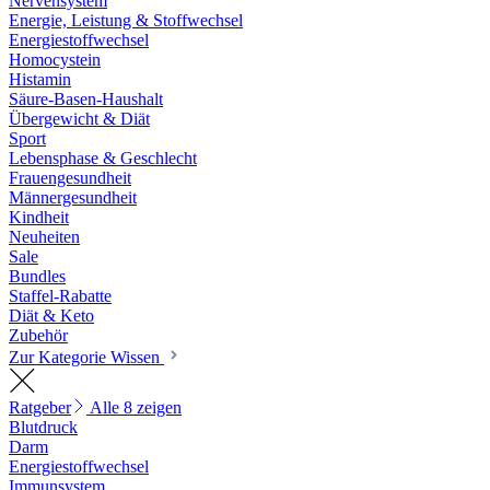
Nervensystem
Energie, Leistung & Stoffwechsel
Energiestoffwechsel
Homocystein
Histamin
Säure-Basen-Haushalt
Übergewicht & Diät
Sport
Lebensphase & Geschlecht
Frauengesundheit
Männergesundheit
Kindheit
Neuheiten
Sale
Bundles
Staffel-Rabatte
Diät & Keto
Zubehör
Zur Kategorie Wissen
Ratgeber
Alle 8 zeigen
Blutdruck
Darm
Energiestoffwechsel
Immunsystem