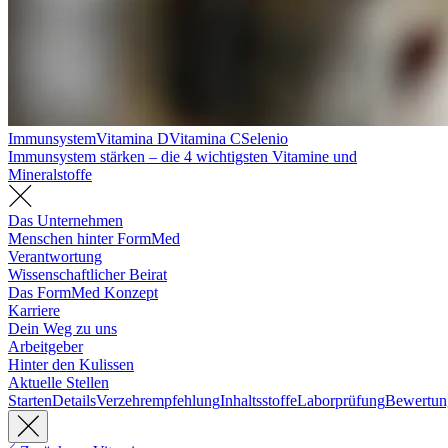
Immunsystem
Vitamina D
Vitamina C
Selenio
Immunsystem stärken – die 4 wichtigsten Vitamine und
Mineralstoffe
Das Unternehmen
Menschen hinter FormMed
Verantwortung
Wissenschaftlicher Beirat
Das FormMed Konzept
Karriere
Dein Weg zu uns
Arbeitgeber
Hinter den Kulissen
Aktuelle Stellen
Starten
Details
Verzehrempfehlung
Inhaltsstoffe
Laborprüfung
Bewertun