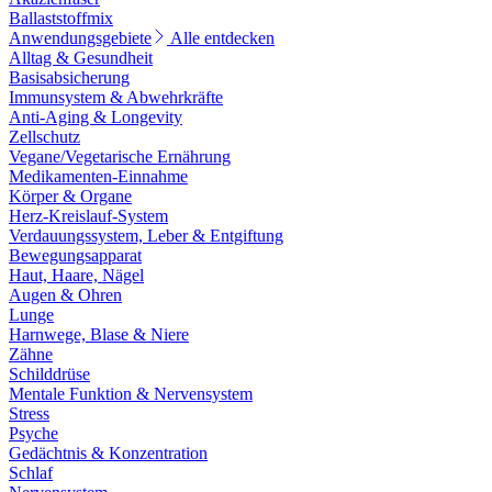
Ballaststoffmix
Anwendungsgebiete
Alle entdecken
Alltag & Gesundheit
Basisabsicherung
Immunsystem & Abwehrkräfte
Anti-Aging & Longevity
Zellschutz
Vegane/Vegetarische Ernährung
Medikamenten-Einnahme
Körper & Organe
Herz-Kreislauf-System
Verdauungssystem, Leber & Entgiftung
Bewegungsapparat
Haut, Haare, Nägel
Augen & Ohren
Lunge
Harnwege, Blase & Niere
Zähne
Schilddrüse
Mentale Funktion & Nervensystem
Stress
Psyche
Gedächtnis & Konzentration
Schlaf