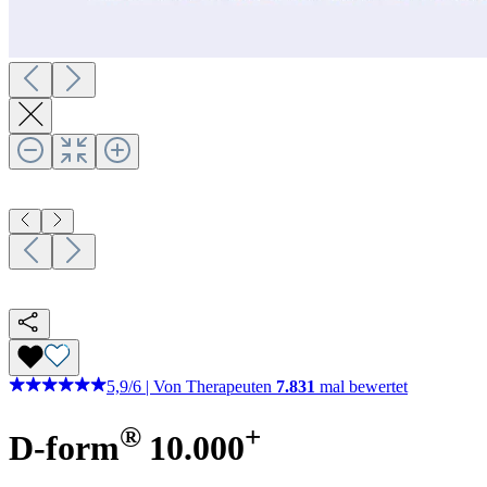
5,9
/
6
|
Von Therapeuten
7.831
mal bewertet
®
+
D-form
10.000