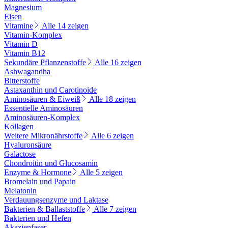
Magnesium
Eisen
Vitamine
Alle 14 zeigen
Vitamin-Komplex
Vitamin D
Vitamin B12
Sekundäre Pflanzenstoffe
Alle 16 zeigen
Ashwagandha
Bitterstoffe
Astaxanthin und Carotinoide
Aminosäuren & Eiweiß
Alle 18 zeigen
Essentielle Aminosäuren
Aminosäuren-Komplex
Kollagen
Weitere Mikronährstoffe
Alle 6 zeigen
Hyaluronsäure
Galactose
Chondroitin und Glucosamin
Enzyme & Hormone
Alle 5 zeigen
Bromelain und Papain
Melatonin
Verdauungsenzyme und Laktase
Bakterien & Ballaststoffe
Alle 7 zeigen
Bakterien und Hefen
Akazienfaser