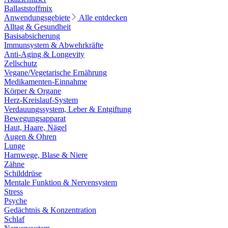
Ballaststoffmix
Anwendungsgebiete
Alle entdecken
Alltag & Gesundheit
Basisabsicherung
Immunsystem & Abwehrkräfte
Anti-Aging & Longevity
Zellschutz
Vegane/Vegetarische Ernährung
Medikamenten-Einnahme
Körper & Organe
Herz-Kreislauf-System
Verdauungssystem, Leber & Entgiftung
Bewegungsapparat
Haut, Haare, Nägel
Augen & Ohren
Lunge
Harnwege, Blase & Niere
Zähne
Schilddrüse
Mentale Funktion & Nervensystem
Stress
Psyche
Gedächtnis & Konzentration
Schlaf