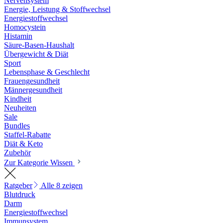
Nervensystem
Energie, Leistung & Stoffwechsel
Energiestoffwechsel
Homocystein
Histamin
Säure-Basen-Haushalt
Übergewicht & Diät
Sport
Lebensphase & Geschlecht
Frauengesundheit
Männergesundheit
Kindheit
Neuheiten
Sale
Bundles
Staffel-Rabatte
Diät & Keto
Zubehör
Zur Kategorie Wissen
Ratgeber
Alle 8 zeigen
Blutdruck
Darm
Energiestoffwechsel
Immunsystem