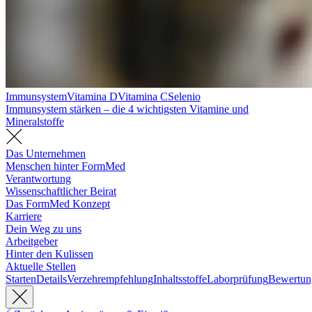
Immunsystem
Vitamina D
Vitamina C
Selenio
Immunsystem stärken – die 4 wichtigsten Vitamine und
Mineralstoffe
Das Unternehmen
Menschen hinter FormMed
Verantwortung
Wissenschaftlicher Beirat
Das FormMed Konzept
Karriere
Dein Weg zu uns
Arbeitgeber
Hinter den Kulissen
Aktuelle Stellen
Starten
Details
Verzehrempfehlung
Inhaltsstoffe
Laborprüfung
Bewertun