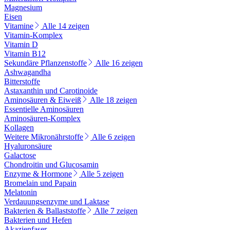
Magnesium
Eisen
Vitamine
Alle 14 zeigen
Vitamin-Komplex
Vitamin D
Vitamin B12
Sekundäre Pflanzenstoffe
Alle 16 zeigen
Ashwagandha
Bitterstoffe
Astaxanthin und Carotinoide
Aminosäuren & Eiweiß
Alle 18 zeigen
Essentielle Aminosäuren
Aminosäuren-Komplex
Kollagen
Weitere Mikronährstoffe
Alle 6 zeigen
Hyaluronsäure
Galactose
Chondroitin und Glucosamin
Enzyme & Hormone
Alle 5 zeigen
Bromelain und Papain
Melatonin
Verdauungsenzyme und Laktase
Bakterien & Ballaststoffe
Alle 7 zeigen
Bakterien und Hefen
Akazienfaser