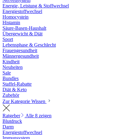
Nervensystem
Energie, Leistung & Stoffwechsel
Energiestoffwechsel
Homocystein
Histamin
Säure-Basen-Haushalt
Übergewicht & Diät
Sport
Lebensphase & Geschlecht
Frauengesundheit
Männergesundheit
Kindheit
Neuheiten
Sale
Bundles
Staffel-Rabatte
Diät & Keto
Zubehör
Zur Kategorie Wissen
Ratgeber
Alle 8 zeigen
Blutdruck
Darm
Energiestoffwechsel
Immunsystem