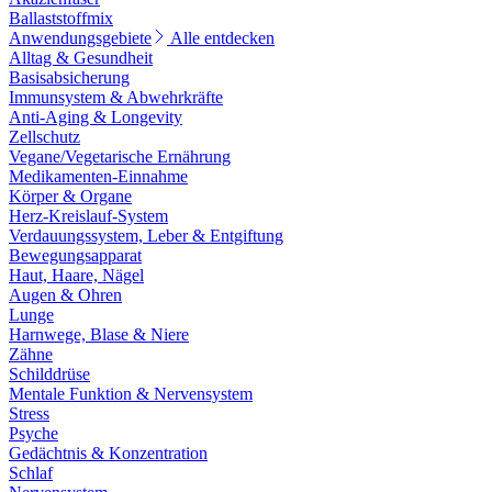
Ballaststoffmix
Anwendungsgebiete
Alle entdecken
Alltag & Gesundheit
Basisabsicherung
Immunsystem & Abwehrkräfte
Anti-Aging & Longevity
Zellschutz
Vegane/Vegetarische Ernährung
Medikamenten-Einnahme
Körper & Organe
Herz-Kreislauf-System
Verdauungssystem, Leber & Entgiftung
Bewegungsapparat
Haut, Haare, Nägel
Augen & Ohren
Lunge
Harnwege, Blase & Niere
Zähne
Schilddrüse
Mentale Funktion & Nervensystem
Stress
Psyche
Gedächtnis & Konzentration
Schlaf