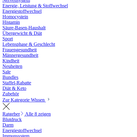
Nervensystem
Energie, Leistung & Stoffwechsel
Energiestoffwechsel
Homocystein
Histamin
Säure-Basen-Haushalt
Übergewicht & Diät
Sport
Lebensphase & Geschlecht
Frauengesundheit
Männergesundheit
Kindheit
Neuheiten
Sale
Bundles
Staffel-Rabatte
Diät & Keto
Zubehör
Zur Kategorie Wissen
Ratgeber
Alle 8 zeigen
Blutdruck
Darm
Energiestoffwechsel
Immunsystem