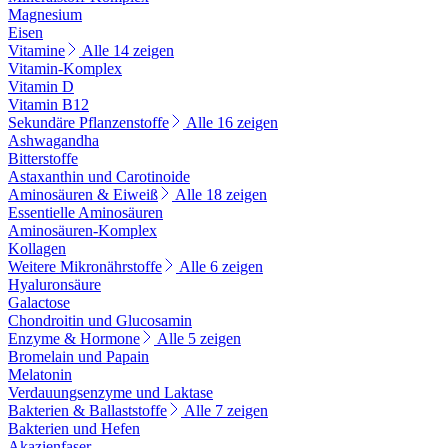
Magnesium
Eisen
Vitamine
Alle 14 zeigen
Vitamin-Komplex
Vitamin D
Vitamin B12
Sekundäre Pflanzenstoffe
Alle 16 zeigen
Ashwagandha
Bitterstoffe
Astaxanthin und Carotinoide
Aminosäuren & Eiweiß
Alle 18 zeigen
Essentielle Aminosäuren
Aminosäuren-Komplex
Kollagen
Weitere Mikronährstoffe
Alle 6 zeigen
Hyaluronsäure
Galactose
Chondroitin und Glucosamin
Enzyme & Hormone
Alle 5 zeigen
Bromelain und Papain
Melatonin
Verdauungsenzyme und Laktase
Bakterien & Ballaststoffe
Alle 7 zeigen
Bakterien und Hefen
Akazienfaser