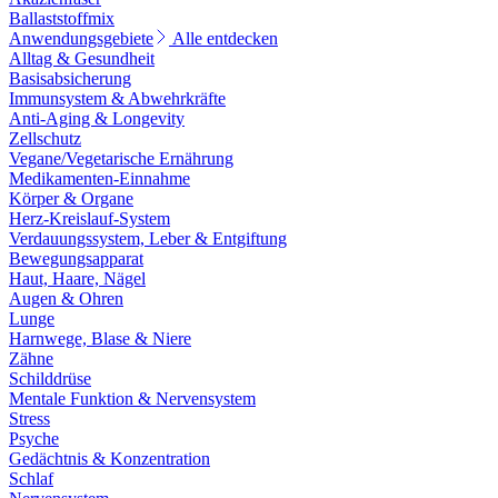
Ballaststoffmix
Anwendungsgebiete
Alle entdecken
Alltag & Gesundheit
Basisabsicherung
Immunsystem & Abwehrkräfte
Anti-Aging & Longevity
Zellschutz
Vegane/Vegetarische Ernährung
Medikamenten-Einnahme
Körper & Organe
Herz-Kreislauf-System
Verdauungssystem, Leber & Entgiftung
Bewegungsapparat
Haut, Haare, Nägel
Augen & Ohren
Lunge
Harnwege, Blase & Niere
Zähne
Schilddrüse
Mentale Funktion & Nervensystem
Stress
Psyche
Gedächtnis & Konzentration
Schlaf