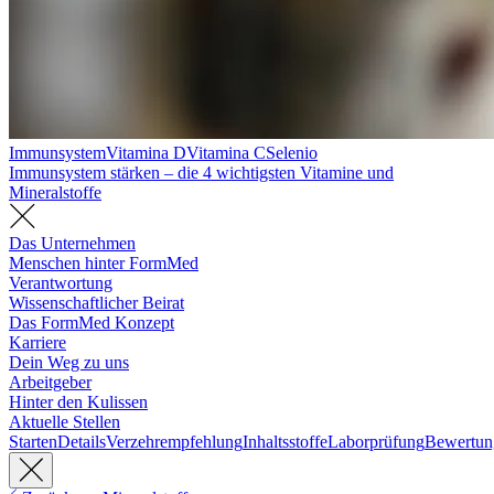
Immunsystem
Vitamina D
Vitamina C
Selenio
Immunsystem stärken – die 4 wichtigsten Vitamine und
Mineralstoffe
Das Unternehmen
Menschen hinter FormMed
Verantwortung
Wissenschaftlicher Beirat
Das FormMed Konzept
Karriere
Dein Weg zu uns
Arbeitgeber
Hinter den Kulissen
Aktuelle Stellen
Starten
Details
Verzehrempfehlung
Inhaltsstoffe
Laborprüfung
Bewertun