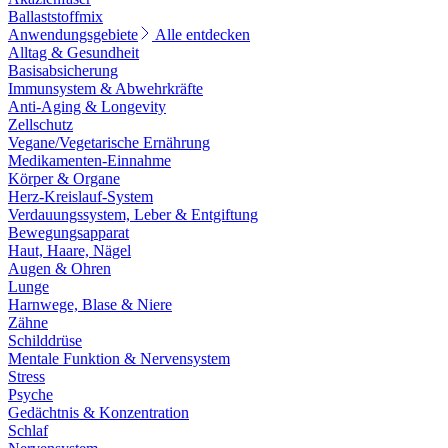
Ballaststoffmix
Anwendungsgebiete
Alle entdecken
Alltag & Gesundheit
Basisabsicherung
Immunsystem & Abwehrkräfte
Anti-Aging & Longevity
Zellschutz
Vegane/Vegetarische Ernährung
Medikamenten-Einnahme
Körper & Organe
Herz-Kreislauf-System
Verdauungssystem, Leber & Entgiftung
Bewegungsapparat
Haut, Haare, Nägel
Augen & Ohren
Lunge
Harnwege, Blase & Niere
Zähne
Schilddrüse
Mentale Funktion & Nervensystem
Stress
Psyche
Gedächtnis & Konzentration
Schlaf