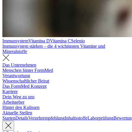
Immunsystem
Vitamina D
Vitamina C
Selenio
Immunsystem stärken – die 4 wichtigsten Vitamine und
Mineralstoffe
Das Unternehmen
Menschen hinter FormMed
Verantwortung
Wissenschaftlicher Beirat
Das FormMed Konzept
Karriere
Dein Weg zu uns
Arbeitgeber
Hinter den Kulissen
Aktuelle Stellen
Starten
Details
Verzehrempfehlung
Inhaltsstoffe
Laborprüfung
Bewertun