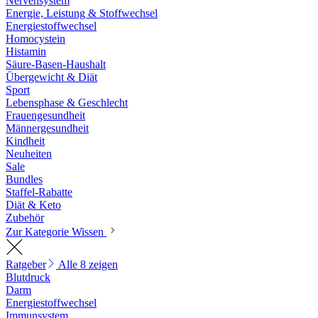
Nervensystem
Energie, Leistung & Stoffwechsel
Energiestoffwechsel
Homocystein
Histamin
Säure-Basen-Haushalt
Übergewicht & Diät
Sport
Lebensphase & Geschlecht
Frauengesundheit
Männergesundheit
Kindheit
Neuheiten
Sale
Bundles
Staffel-Rabatte
Diät & Keto
Zubehör
Zur Kategorie Wissen
Ratgeber
Alle 8 zeigen
Blutdruck
Darm
Energiestoffwechsel
Immunsystem