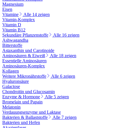
Magnesium
Eisen
Vitamine
Alle 14 zeigen
Vitamin-Komplex
Vitamin D
Vitamin B12
Sekundäre Pflanzenstoffe
Alle 16 zeigen
Ashwagandha
Bitterstoffe
Astaxanthin und Carotinoide
Aminosäuren & Eiweiß
Alle 18 zeigen
Essentielle Aminosäuren
Aminosäuren-Komplex
Kollagen
Weitere Mikronährstoffe
Alle 6 zeigen
Hyaluronsäure
Galactose
Chondroitin und Glucosamin
Enzyme & Hormone
Alle 5 zeigen
Bromelain und Papain
Melatonin
Verdauungsenzyme und Laktase
Bakterien & Ballaststoffe
Alle 7 zeigen
Bakterien und Hefen
Akazienfaser