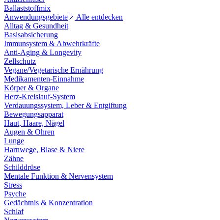
Ballaststoffmix
Anwendungsgebiete
Alle entdecken
Alltag & Gesundheit
Basisabsicherung
Immunsystem & Abwehrkräfte
Anti-Aging & Longevity
Zellschutz
Vegane/Vegetarische Ernährung
Medikamenten-Einnahme
Körper & Organe
Herz-Kreislauf-System
Verdauungssystem, Leber & Entgiftung
Bewegungsapparat
Haut, Haare, Nägel
Augen & Ohren
Lunge
Harnwege, Blase & Niere
Zähne
Schilddrüse
Mentale Funktion & Nervensystem
Stress
Psyche
Gedächtnis & Konzentration
Schlaf