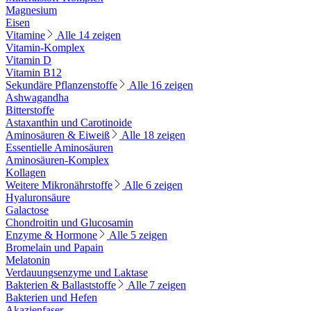
Magnesium
Eisen
Vitamine
Alle 14 zeigen
Vitamin-Komplex
Vitamin D
Vitamin B12
Sekundäre Pflanzenstoffe
Alle 16 zeigen
Ashwagandha
Bitterstoffe
Astaxanthin und Carotinoide
Aminosäuren & Eiweiß
Alle 18 zeigen
Essentielle Aminosäuren
Aminosäuren-Komplex
Kollagen
Weitere Mikronährstoffe
Alle 6 zeigen
Hyaluronsäure
Galactose
Chondroitin und Glucosamin
Enzyme & Hormone
Alle 5 zeigen
Bromelain und Papain
Melatonin
Verdauungsenzyme und Laktase
Bakterien & Ballaststoffe
Alle 7 zeigen
Bakterien und Hefen
Akazienfaser