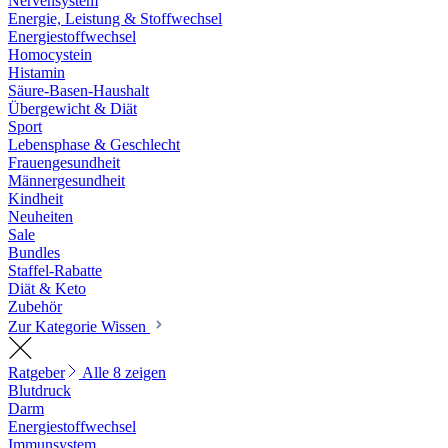
Nervensystem
Energie, Leistung & Stoffwechsel
Energiestoffwechsel
Homocystein
Histamin
Säure-Basen-Haushalt
Übergewicht & Diät
Sport
Lebensphase & Geschlecht
Frauengesundheit
Männergesundheit
Kindheit
Neuheiten
Sale
Bundles
Staffel-Rabatte
Diät & Keto
Zubehör
Zur Kategorie Wissen
Ratgeber
Alle 8 zeigen
Blutdruck
Darm
Energiestoffwechsel
Immunsystem