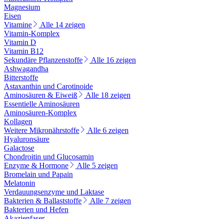
Magnesium
Eisen
Vitamine
Alle 14 zeigen
Vitamin-Komplex
Vitamin D
Vitamin B12
Sekundäre Pflanzenstoffe
Alle 16 zeigen
Ashwagandha
Bitterstoffe
Astaxanthin und Carotinoide
Aminosäuren & Eiweiß
Alle 18 zeigen
Essentielle Aminosäuren
Aminosäuren-Komplex
Kollagen
Weitere Mikronährstoffe
Alle 6 zeigen
Hyaluronsäure
Galactose
Chondroitin und Glucosamin
Enzyme & Hormone
Alle 5 zeigen
Bromelain und Papain
Melatonin
Verdauungsenzyme und Laktase
Bakterien & Ballaststoffe
Alle 7 zeigen
Bakterien und Hefen
Akazienfaser