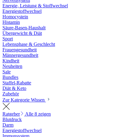
Nervensystem
Energie, Leistung & Stoffwechsel
Energiestoffwechsel
Homocystein
Histamin
Säure-Basen-Haushalt
Übergewicht & Diät
Sport
Lebensphase & Geschlecht
Frauengesundheit
Männergesundheit
Kindheit
Neuheiten
Sale
Bundles
Staffel-Rabatte
Diät & Keto
Zubehör
Zur Kategorie Wissen
Ratgeber
Alle 8 zeigen
Blutdruck
Darm
Energiestoffwechsel
Immunsystem