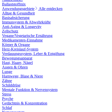
Ballaststoffmix
Anwendungsgebiete
Alle entdecken
Alltag & Gesundheit
Basisabsicherung
Immunsystem & Abwehrkräfte
Anti-Aging & Longevity
Zellschutz
Vegane/Vegetarische Ernährung
Medikamenten-Einnahme
Körper & Organe
Herz-Kreislauf-System
Verdauungssystem, Leber & Entgiftung
Bewegungsapparat
Haut, Haare, Nägel
Augen & Ohren
Lunge
Harnwege, Blase & Niere
Zähne
Schilddrüse
Mentale Funktion & Nervensystem
Stress
Psyche
Gedächtnis & Konzentration
Schlaf