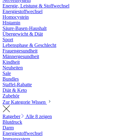
Nervensystem
Energie, Leistung & Stoffwechsel
Energiestoffwechsel
Homocystein
Histamin
Säure-Basen-Haushalt
Übergewicht & Diät
Sport
Lebensphase & Geschlecht
Frauengesundheit
Männergesundheit
Kindheit
Neuheiten
Sale
Bundles
Staffel-Rabatte
Diät & Keto
Zubehör
Zur Kategorie Wissen
Ratgeber
Alle 8 zeigen
Blutdruck
Darm
Energiestoffwechsel
Immunsystem