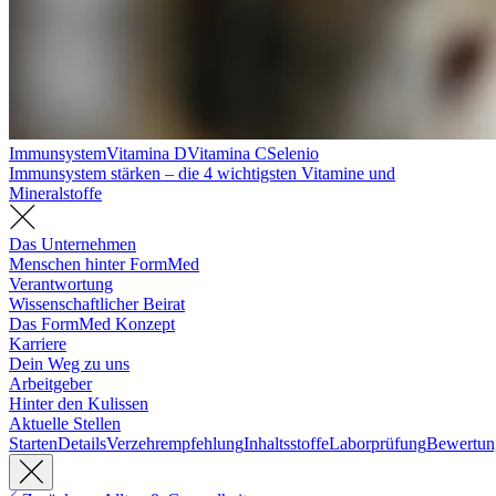
Immunsystem
Vitamina D
Vitamina C
Selenio
Immunsystem stärken – die 4 wichtigsten Vitamine und
Mineralstoffe
Das Unternehmen
Menschen hinter FormMed
Verantwortung
Wissenschaftlicher Beirat
Das FormMed Konzept
Karriere
Dein Weg zu uns
Arbeitgeber
Hinter den Kulissen
Aktuelle Stellen
Starten
Details
Verzehrempfehlung
Inhaltsstoffe
Laborprüfung
Bewertun