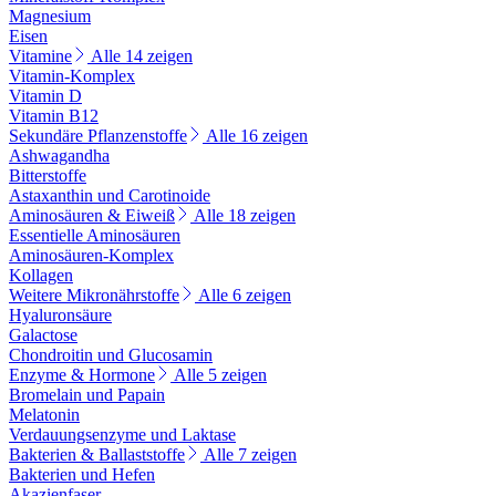
Magnesium
Eisen
Vitamine
Alle 14 zeigen
Vitamin-Komplex
Vitamin D
Vitamin B12
Sekundäre Pflanzenstoffe
Alle 16 zeigen
Ashwagandha
Bitterstoffe
Astaxanthin und Carotinoide
Aminosäuren & Eiweiß
Alle 18 zeigen
Essentielle Aminosäuren
Aminosäuren-Komplex
Kollagen
Weitere Mikronährstoffe
Alle 6 zeigen
Hyaluronsäure
Galactose
Chondroitin und Glucosamin
Enzyme & Hormone
Alle 5 zeigen
Bromelain und Papain
Melatonin
Verdauungsenzyme und Laktase
Bakterien & Ballaststoffe
Alle 7 zeigen
Bakterien und Hefen
Akazienfaser