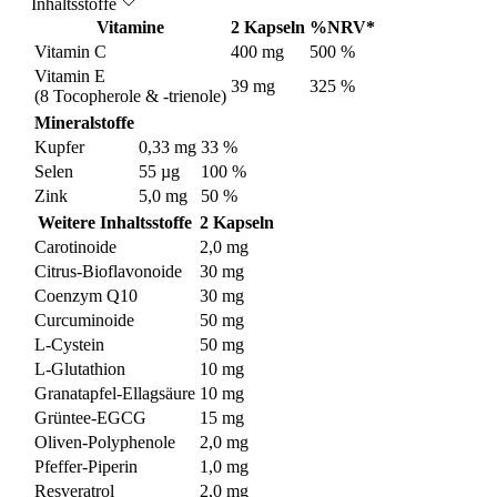
Inhaltsstoffe
Vitamine
2 Kapseln
%NRV*
Vitamin C
400 mg
500 %
Vitamin E
39 mg
325 %
(8 Tocopherole & -trienole)
Mineralstoffe
Kupfer
0,33 mg
33 %
Selen
55 µg
100 %
Zink
5,0 mg
50 %
Weitere Inhaltsstoffe
2 Kapseln
Carotinoide
2,0 mg
Citrus-Bioflavonoide
30 mg
Coenzym Q10
30 mg
Curcuminoide
50 mg
L-Cystein
50 mg
L-Glutathion
10 mg
Granatapfel-Ellagsäure
10 mg
Grüntee-EGCG
15 mg
Oliven-Polyphenole
2,0 mg
Pfeffer-Piperin
1,0 mg
Resveratrol
2,0 mg