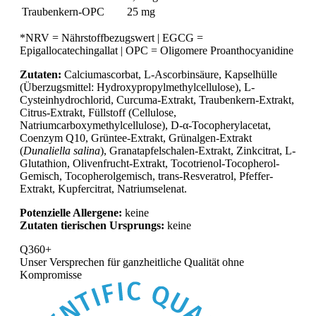
Traubenkern-OPC
25 mg
*NRV = Nährstoffbezugswert | EGCG =
Epigallocatechingallat | OPC = Oligomere Proanthocyanidine
Zutaten:
Calciumascorbat, L-Ascorbinsäure, Kapselhülle
(Überzugsmittel: Hydroxypropylmethylcellulose), L-
Cysteinhydrochlorid, Curcuma-Extrakt, Traubenkern-Extrakt,
Citrus-Extrakt, Füllstoff (Cellulose,
Natriumcarboxymethylcellulose), D-α-Tocopherylacetat,
Coenzym Q10, Grüntee-Extrakt, Grünalgen-Extrakt
(
Dunaliella salina
), Granatapfelschalen-Extrakt, Zinkcitrat, L-
Glutathion, Olivenfrucht-Extrakt, Tocotrienol-Tocopherol-
Gemisch, Tocopherolgemisch, trans-Resveratrol, Pfeffer-
Extrakt, Kupfercitrat, Natriumselenat.
Potenzielle Allergene:
keine
Zutaten tierischen Ursprungs:
keine
Q360+
Unser Versprechen für
ganzheitliche Qualität ohne
Kompromisse