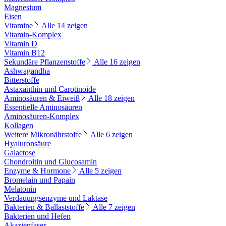
Magnesium
Eisen
Vitamine
Alle 14 zeigen
Vitamin-Komplex
Vitamin D
Vitamin B12
Sekundäre Pflanzenstoffe
Alle 16 zeigen
Ashwagandha
Bitterstoffe
Astaxanthin und Carotinoide
Aminosäuren & Eiweiß
Alle 18 zeigen
Essentielle Aminosäuren
Aminosäuren-Komplex
Kollagen
Weitere Mikronährstoffe
Alle 6 zeigen
Hyaluronsäure
Galactose
Chondroitin und Glucosamin
Enzyme & Hormone
Alle 5 zeigen
Bromelain und Papain
Melatonin
Verdauungsenzyme und Laktase
Bakterien & Ballaststoffe
Alle 7 zeigen
Bakterien und Hefen
Akazienfaser