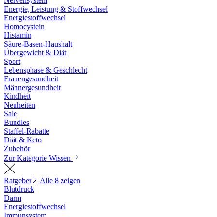
Nervensystem
Energie, Leistung & Stoffwechsel
Energiestoffwechsel
Homocystein
Histamin
Säure-Basen-Haushalt
Übergewicht & Diät
Sport
Lebensphase & Geschlecht
Frauengesundheit
Männergesundheit
Kindheit
Neuheiten
Sale
Bundles
Staffel-Rabatte
Diät & Keto
Zubehör
Zur Kategorie Wissen
Ratgeber
Alle 8 zeigen
Blutdruck
Darm
Energiestoffwechsel
Immunsystem