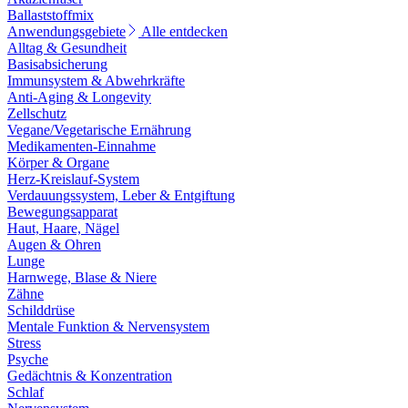
Ballaststoffmix
Anwendungsgebiete
Alle entdecken
Alltag & Gesundheit
Basisabsicherung
Immunsystem & Abwehrkräfte
Anti-Aging & Longevity
Zellschutz
Vegane/Vegetarische Ernährung
Medikamenten-Einnahme
Körper & Organe
Herz-Kreislauf-System
Verdauungssystem, Leber & Entgiftung
Bewegungsapparat
Haut, Haare, Nägel
Augen & Ohren
Lunge
Harnwege, Blase & Niere
Zähne
Schilddrüse
Mentale Funktion & Nervensystem
Stress
Psyche
Gedächtnis & Konzentration
Schlaf