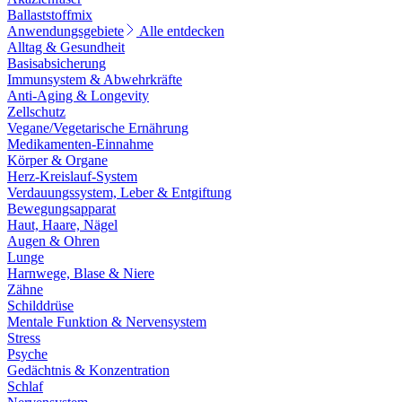
Ballaststoffmix
Anwendungsgebiete
Alle entdecken
Alltag & Gesundheit
Basisabsicherung
Immunsystem & Abwehrkräfte
Anti-Aging & Longevity
Zellschutz
Vegane/Vegetarische Ernährung
Medikamenten-Einnahme
Körper & Organe
Herz-Kreislauf-System
Verdauungssystem, Leber & Entgiftung
Bewegungsapparat
Haut, Haare, Nägel
Augen & Ohren
Lunge
Harnwege, Blase & Niere
Zähne
Schilddrüse
Mentale Funktion & Nervensystem
Stress
Psyche
Gedächtnis & Konzentration
Schlaf