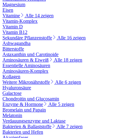
Magnesium
Eisen
Vitamine
Alle 14 zeigen
Vitamin-Komplex
Vitamin D
Vitamin B12
Sekundäre Pflanzenstoffe
Alle 16 zeigen
Ashwagandha
Bitterstoffe
Astaxanthin und Carotinoide
Aminosäuren & Eiweiß
Alle 18 zeigen
Essentielle Aminosäuren
Aminosäuren-Komplex
Kollagen
Weitere Mikronährstoffe
Alle 6 zeigen
Hyaluronsäure
Galactose
Chondroitin und Glucosamin
Enzyme & Hormone
Alle 5 zeigen
Bromelain und Papain
Melatonin
Verdauungsenzyme und Laktase
Bakterien & Ballaststoffe
Alle 7 zeigen
Bakterien und Hefen
Akazienfaser