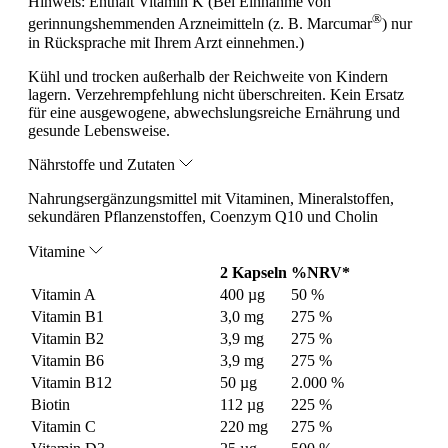
Hinweis:
Enthält Vitamin K (Bei Einnahme von
®
gerinnungshemmenden Arzneimitteln (z. B. Marcumar
) nur
in Rücksprache mit Ihrem Arzt einnehmen.)
Kühl und trocken außerhalb der Reichweite von Kindern
lagern. Verzehrempfehlung nicht überschreiten. Kein Ersatz
für eine ausgewogene, abwechslungsreiche Ernährung und
gesunde Lebensweise.
Nährstoffe und Zutaten
Nahrungsergänzungsmittel mit Vitaminen, Mineralstoffen,
sekundären Pflanzenstoffen, Coenzym Q10 und Cholin
Vitamine
2 Kapseln
%NRV*
Vitamin A
400 µg
50 %
Vitamin B1
3,0 mg
275 %
Vitamin B2
3,9 mg
275 %
Vitamin B6
3,9 mg
275 %
Vitamin B12
50 µg
2.000 %
Biotin
112 µg
225 %
Vitamin C
220 mg
275 %