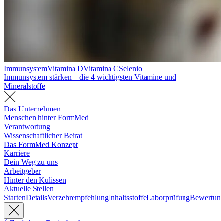
Immunsystem
Vitamina D
Vitamina C
Selenio
Immunsystem stärken – die 4 wichtigsten Vitamine und
Mineralstoffe
Das Unternehmen
Menschen hinter FormMed
Verantwortung
Wissenschaftlicher Beirat
Das FormMed Konzept
Karriere
Dein Weg zu uns
Arbeitgeber
Hinter den Kulissen
Aktuelle Stellen
Starten
Details
Verzehrempfehlung
Inhaltsstoffe
Laborprüfung
Bewertun