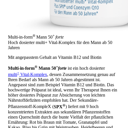
®
+
Multi-in-form
Mann 50
forte
Hoch dosierter multi+ Vital-Komplex
für den Mann ab 50
Jahren
Mit angepasstem Gehalt an Vitamin B12 und Biotin
®
+
Multi-in-form
Mann 50
forte
ist ein hoch dosierter
+
multi
Vital-Komplex
, dessen Zusammensetzung genau auf
Ihren Bedarf als Mann ab 50 Jahren abgestimmt ist.
Angepasst sind zum Beispiel Vitamin B12 und Biotin. Das
hochwertige Präparat ist ideal, wenn Ihr Therapeut Ihnen ein
höher dosiertes Präparat zur Absicherung von leichten
Nährstoffdefiziten empfohlen hat. Der Sekundäre-
®
Pflanzenstoff-KompleX (
SPX
) liefert mit 9 hoch
konzentrierten Extrakten aus sekundären Pflanzenstoffen
einen Querschnitt durch die bunte Vielfalt der pflanzlichen
Ernährung: Rot bis Braun mit Tomate, Granatapfel und
Kakao, Blau bis Grün mit Weintrauben, Heidelbeeren und