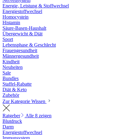
Nervensystem
Energie, Leistung & Stoffwechsel
Energiestoffwechsel
Homocystein
Histamin
Säure-Basen-Haushalt
Übergewicht & Diät
Sport
Lebensphase & Geschlecht
Frauengesundheit
Männergesundheit
Kindheit
Neuheiten
Sale
Bundles
Staffel-Rabatte
Diät & Keto
Zubehör
Zur Kategorie Wissen
Ratgeber
Alle 8 zeigen
Blutdruck
Darm
Energiestoffwechsel
Immunsystem