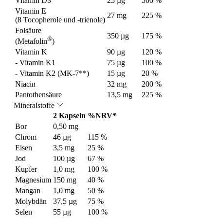
Vitamin D3
25 µg
500 %
Vitamin E
27 mg
225 %
(8 Tocopherole und -trienole)
Folsäure
350 µg
175 %
®
(Metafolin
)
Vitamin K
90 µg
120 %
- Vitamin K1
75 µg
100 %
- Vitamin K2 (MK-7**)
15 µg
20 %
Niacin
32 mg
200 %
Pantothensäure
13,5 mg
225 %
Mineralstoffe
2 Kapseln
%NRV*
Bor
0,50 mg
Chrom
46 µg
115 %
Eisen
3,5 mg
25 %
Jod
100 µg
67 %
Kupfer
1,0 mg
100 %
Magnesium
150 mg
40 %
Mangan
1,0 mg
50 %
Molybdän
37,5 µg
75 %
Selen
55 µg
100 %