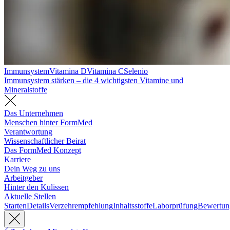
Immunsystem
Vitamina D
Vitamina C
Selenio
Immunsystem stärken – die 4 wichtigsten Vitamine und
Mineralstoffe
Das Unternehmen
Menschen hinter FormMed
Verantwortung
Wissenschaftlicher Beirat
Das FormMed Konzept
Karriere
Dein Weg zu uns
Arbeitgeber
Hinter den Kulissen
Aktuelle Stellen
Starten
Details
Verzehrempfehlung
Inhaltsstoffe
Laborprüfung
Bewertun