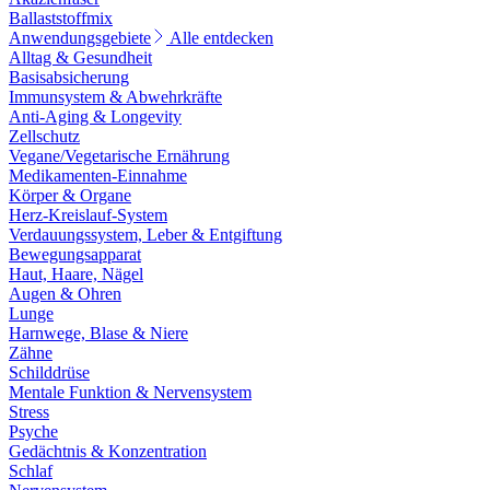
Ballaststoffmix
Anwendungsgebiete
Alle entdecken
Alltag & Gesundheit
Basisabsicherung
Immunsystem & Abwehrkräfte
Anti-Aging & Longevity
Zellschutz
Vegane/Vegetarische Ernährung
Medikamenten-Einnahme
Körper & Organe
Herz-Kreislauf-System
Verdauungssystem, Leber & Entgiftung
Bewegungsapparat
Haut, Haare, Nägel
Augen & Ohren
Lunge
Harnwege, Blase & Niere
Zähne
Schilddrüse
Mentale Funktion & Nervensystem
Stress
Psyche
Gedächtnis & Konzentration
Schlaf