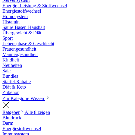
Nervensystem
Energie, Leistung & Stoffwechsel
Energiestoffwechsel
Homocystein
Histamin
Säure-Basen-Haushalt
Übergewicht & Diät
Sport
Lebensphase & Geschlecht
Frauengesundheit
Männergesundheit
Kindheit
Neuheiten
Sale
Bundles
Staffel-Rabatte
Diät & Keto
Zubehör
Zur Kategorie Wissen
Ratgeber
Alle 8 zeigen
Blutdruck
Darm
Energiestoffwechsel
Immunsystem