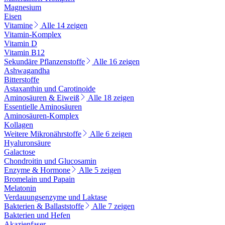
Magnesium
Eisen
Vitamine
Alle 14 zeigen
Vitamin-Komplex
Vitamin D
Vitamin B12
Sekundäre Pflanzenstoffe
Alle 16 zeigen
Ashwagandha
Bitterstoffe
Astaxanthin und Carotinoide
Aminosäuren & Eiweiß
Alle 18 zeigen
Essentielle Aminosäuren
Aminosäuren-Komplex
Kollagen
Weitere Mikronährstoffe
Alle 6 zeigen
Hyaluronsäure
Galactose
Chondroitin und Glucosamin
Enzyme & Hormone
Alle 5 zeigen
Bromelain und Papain
Melatonin
Verdauungsenzyme und Laktase
Bakterien & Ballaststoffe
Alle 7 zeigen
Bakterien und Hefen
Akazienfaser