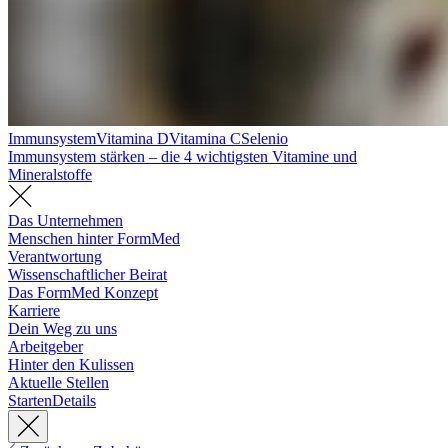
Immunsystem
Vitamina D
Vitamina C
Selenio
Immunsystem stärken – die 4 wichtigsten Vitamine und
Mineralstoffe
Das Unternehmen
Menschen hinter FormMed
Verantwortung
Wissenschaftlicher Beirat
Das FormMed Konzept
Karriere
Dein Weg zu uns
Arbeitgeber
Hinter den Kulissen
Aktuelle Stellen
Starten
Details