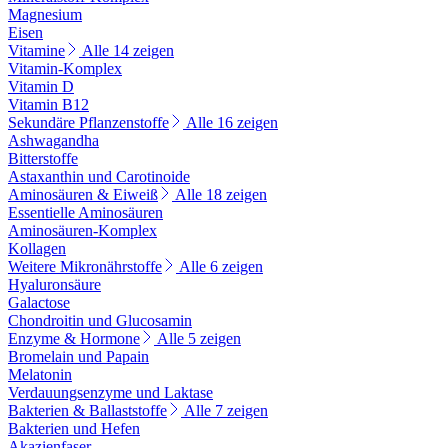
Magnesium
Eisen
Vitamine
Alle 14 zeigen
Vitamin-Komplex
Vitamin D
Vitamin B12
Sekundäre Pflanzenstoffe
Alle 16 zeigen
Ashwagandha
Bitterstoffe
Astaxanthin und Carotinoide
Aminosäuren & Eiweiß
Alle 18 zeigen
Essentielle Aminosäuren
Aminosäuren-Komplex
Kollagen
Weitere Mikronährstoffe
Alle 6 zeigen
Hyaluronsäure
Galactose
Chondroitin und Glucosamin
Enzyme & Hormone
Alle 5 zeigen
Bromelain und Papain
Melatonin
Verdauungsenzyme und Laktase
Bakterien & Ballaststoffe
Alle 7 zeigen
Bakterien und Hefen
Akazienfaser