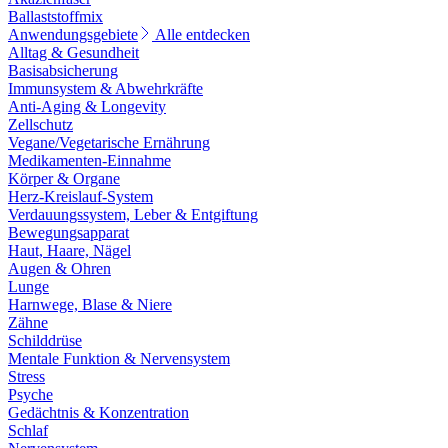
Ballaststoffmix
Anwendungsgebiete
Alle entdecken
Alltag & Gesundheit
Basisabsicherung
Immunsystem & Abwehrkräfte
Anti-Aging & Longevity
Zellschutz
Vegane/Vegetarische Ernährung
Medikamenten-Einnahme
Körper & Organe
Herz-Kreislauf-System
Verdauungssystem, Leber & Entgiftung
Bewegungsapparat
Haut, Haare, Nägel
Augen & Ohren
Lunge
Harnwege, Blase & Niere
Zähne
Schilddrüse
Mentale Funktion & Nervensystem
Stress
Psyche
Gedächtnis & Konzentration
Schlaf