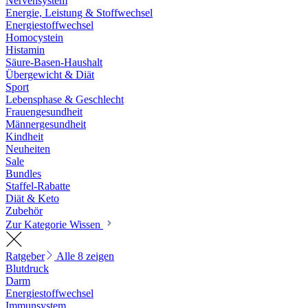
Nervensystem
Energie, Leistung & Stoffwechsel
Energiestoffwechsel
Homocystein
Histamin
Säure-Basen-Haushalt
Übergewicht & Diät
Sport
Lebensphase & Geschlecht
Frauengesundheit
Männergesundheit
Kindheit
Neuheiten
Sale
Bundles
Staffel-Rabatte
Diät & Keto
Zubehör
Zur Kategorie Wissen
Ratgeber
Alle 8 zeigen
Blutdruck
Darm
Energiestoffwechsel
Immunsystem