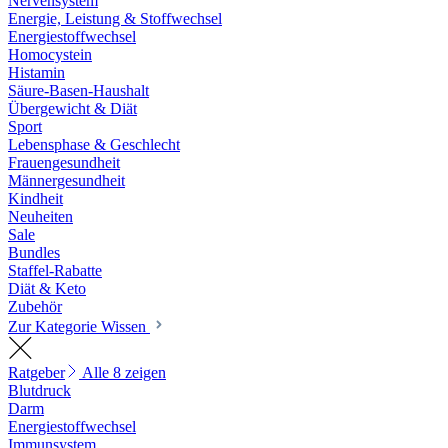
Nervensystem
Energie, Leistung & Stoffwechsel
Energiestoffwechsel
Homocystein
Histamin
Säure-Basen-Haushalt
Übergewicht & Diät
Sport
Lebensphase & Geschlecht
Frauengesundheit
Männergesundheit
Kindheit
Neuheiten
Sale
Bundles
Staffel-Rabatte
Diät & Keto
Zubehör
Zur Kategorie Wissen
Ratgeber
Alle 8 zeigen
Blutdruck
Darm
Energiestoffwechsel
Immunsystem