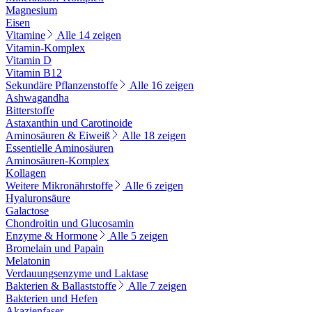
Magnesium
Eisen
Vitamine
Alle 14 zeigen
Vitamin-Komplex
Vitamin D
Vitamin B12
Sekundäre Pflanzenstoffe
Alle 16 zeigen
Ashwagandha
Bitterstoffe
Astaxanthin und Carotinoide
Aminosäuren & Eiweiß
Alle 18 zeigen
Essentielle Aminosäuren
Aminosäuren-Komplex
Kollagen
Weitere Mikronährstoffe
Alle 6 zeigen
Hyaluronsäure
Galactose
Chondroitin und Glucosamin
Enzyme & Hormone
Alle 5 zeigen
Bromelain und Papain
Melatonin
Verdauungsenzyme und Laktase
Bakterien & Ballaststoffe
Alle 7 zeigen
Bakterien und Hefen
Akazienfaser