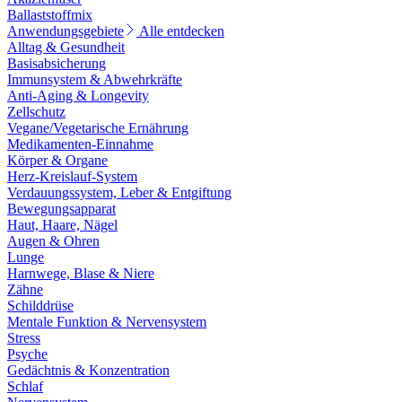
Ballaststoffmix
Anwendungsgebiete
Alle entdecken
Alltag & Gesundheit
Basisabsicherung
Immunsystem & Abwehrkräfte
Anti-Aging & Longevity
Zellschutz
Vegane/Vegetarische Ernährung
Medikamenten-Einnahme
Körper & Organe
Herz-Kreislauf-System
Verdauungssystem, Leber & Entgiftung
Bewegungsapparat
Haut, Haare, Nägel
Augen & Ohren
Lunge
Harnwege, Blase & Niere
Zähne
Schilddrüse
Mentale Funktion & Nervensystem
Stress
Psyche
Gedächtnis & Konzentration
Schlaf