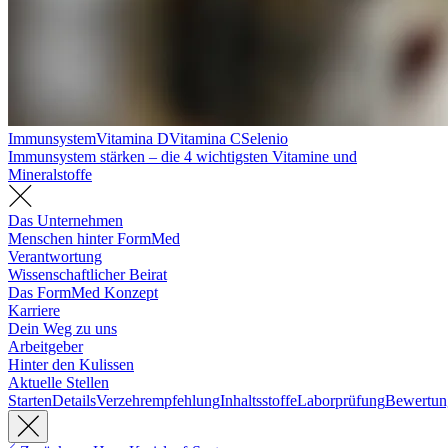
Immunsystem
Vitamina D
Vitamina C
Selenio
Immunsystem stärken – die 4 wichtigsten Vitamine und
Mineralstoffe
Das Unternehmen
Menschen hinter FormMed
Verantwortung
Wissenschaftlicher Beirat
Das FormMed Konzept
Karriere
Dein Weg zu uns
Arbeitgeber
Hinter den Kulissen
Aktuelle Stellen
Starten
Details
Verzehrempfehlung
Inhaltsstoffe
Laborprüfung
Bewertun