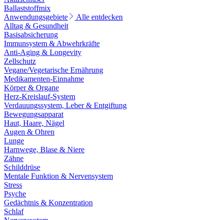
Ballaststoffmix
Anwendungsgebiete
Alle entdecken
Alltag & Gesundheit
Basisabsicherung
Immunsystem & Abwehrkräfte
Anti-Aging & Longevity
Zellschutz
Vegane/Vegetarische Ernährung
Medikamenten-Einnahme
Körper & Organe
Herz-Kreislauf-System
Verdauungssystem, Leber & Entgiftung
Bewegungsapparat
Haut, Haare, Nägel
Augen & Ohren
Lunge
Harnwege, Blase & Niere
Zähne
Schilddrüse
Mentale Funktion & Nervensystem
Stress
Psyche
Gedächtnis & Konzentration
Schlaf