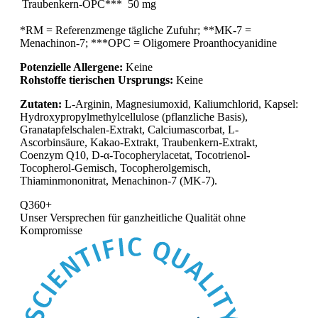
Traubenkern-OPC***
50 mg
*RM = Referenzmenge tägliche Zufuhr; **MK-7 =
Menachinon-7; ***OPC = Oligomere Proanthocyanidine
Potenzielle Allergene:
Keine
Rohstoffe tierischen Ursprungs:
Keine
Zutaten:
L-Arginin, Magnesiumoxid, Kaliumchlorid, Kapsel:
Hydroxypropylmethylcellulose (pflanzliche Basis),
Granatapfelschalen-Extrakt, Calciumascorbat, L-
Ascorbinsäure, Kakao-Extrakt, Traubenkern-Extrakt,
Coenzym Q10, D-α-Tocopherylacetat, Tocotrienol-
Tocopherol-Gemisch, Tocopherolgemisch,
Thiaminmononitrat, Menachinon-7 (MK-7).
Q360+
Unser Versprechen für
ganzheitliche Qualität ohne
Kompromisse