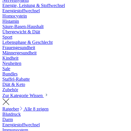
Nervensystem
Energie, Leistung & Stoffwechsel
Energiestoffwechsel
Homocystein
Histamin
Säure-Basen-Haushalt
Übergewicht & Diät
Sport
Lebensphase & Geschlecht
Frauengesundheit
Männergesundheit
Kindheit
Neuheiten
Sale
Bundles
Staffel-Rabatte
Diät & Keto
Zubehör
Zur Kategorie Wissen
Ratgeber
Alle 8 zeigen
Blutdruck
Darm
Energiestoffwechsel
Immunsystem