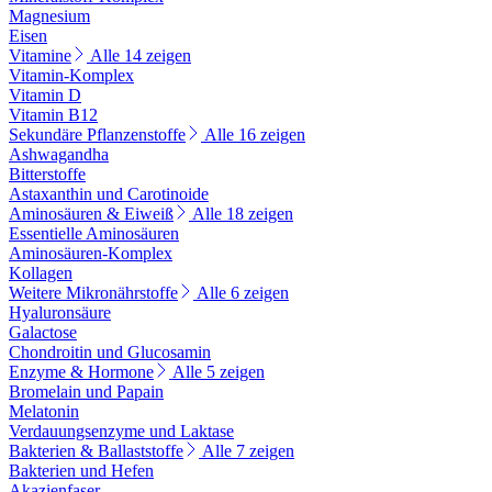
Magnesium
Eisen
Vitamine
Alle 14 zeigen
Vitamin-Komplex
Vitamin D
Vitamin B12
Sekundäre Pflanzenstoffe
Alle 16 zeigen
Ashwagandha
Bitterstoffe
Astaxanthin und Carotinoide
Aminosäuren & Eiweiß
Alle 18 zeigen
Essentielle Aminosäuren
Aminosäuren-Komplex
Kollagen
Weitere Mikronährstoffe
Alle 6 zeigen
Hyaluronsäure
Galactose
Chondroitin und Glucosamin
Enzyme & Hormone
Alle 5 zeigen
Bromelain und Papain
Melatonin
Verdauungsenzyme und Laktase
Bakterien & Ballaststoffe
Alle 7 zeigen
Bakterien und Hefen
Akazienfaser