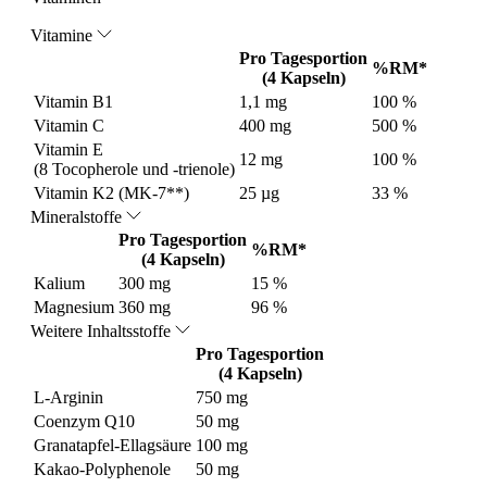
Vitamine
Pro Tagesportion
%RM*
(4 Kapseln)
Vitamin B1
1,1 mg
100 %
Vitamin C
400 mg
500 %
Vitamin E
12 mg
100 %
(8 Tocopherole und -trienole)
Vitamin K2 (MK-7**)
25 µg
33 %
Mineralstoffe
Pro Tagesportion
%RM*
(4 Kapseln)
Kalium
300 mg
15 %
Magnesium
360 mg
96 %
Weitere Inhaltsstoffe
Pro Tagesportion
(4 Kapseln)
L-Arginin
750 mg
Coenzym Q10
50 mg
Granatapfel-Ellagsäure
100 mg
Kakao-Polyphenole
50 mg