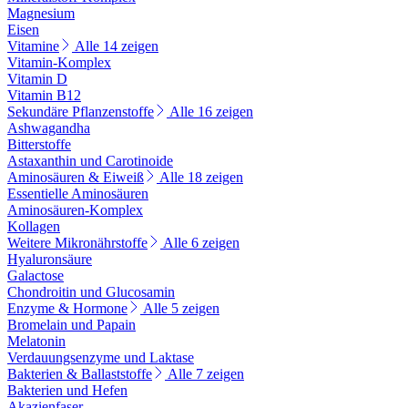
Magnesium
Eisen
Vitamine
Alle 14 zeigen
Vitamin-Komplex
Vitamin D
Vitamin B12
Sekundäre Pflanzenstoffe
Alle 16 zeigen
Ashwagandha
Bitterstoffe
Astaxanthin und Carotinoide
Aminosäuren & Eiweiß
Alle 18 zeigen
Essentielle Aminosäuren
Aminosäuren-Komplex
Kollagen
Weitere Mikronährstoffe
Alle 6 zeigen
Hyaluronsäure
Galactose
Chondroitin und Glucosamin
Enzyme & Hormone
Alle 5 zeigen
Bromelain und Papain
Melatonin
Verdauungsenzyme und Laktase
Bakterien & Ballaststoffe
Alle 7 zeigen
Bakterien und Hefen
Akazienfaser