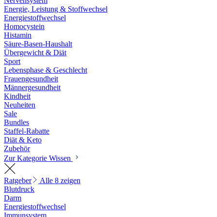
Nervensystem
Energie, Leistung & Stoffwechsel
Energiestoffwechsel
Homocystein
Histamin
Säure-Basen-Haushalt
Übergewicht & Diät
Sport
Lebensphase & Geschlecht
Frauengesundheit
Männergesundheit
Kindheit
Neuheiten
Sale
Bundles
Staffel-Rabatte
Diät & Keto
Zubehör
Zur Kategorie Wissen
Ratgeber
Alle 8 zeigen
Blutdruck
Darm
Energiestoffwechsel
Immunsystem