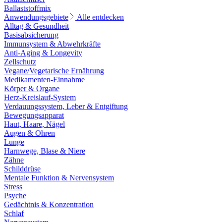
Ballaststoffmix
Anwendungsgebiete
Alle entdecken
Alltag & Gesundheit
Basisabsicherung
Immunsystem & Abwehrkräfte
Anti-Aging & Longevity
Zellschutz
Vegane/Vegetarische Ernährung
Medikamenten-Einnahme
Körper & Organe
Herz-Kreislauf-System
Verdauungssystem, Leber & Entgiftung
Bewegungsapparat
Haut, Haare, Nägel
Augen & Ohren
Lunge
Harnwege, Blase & Niere
Zähne
Schilddrüse
Mentale Funktion & Nervensystem
Stress
Psyche
Gedächtnis & Konzentration
Schlaf